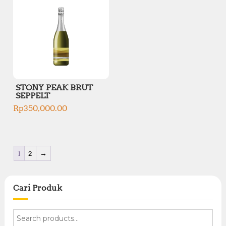
STONY PEAK BRUT
SEPPELT
Rp
350,000.00
1
2
→
Cari Produk
S
e