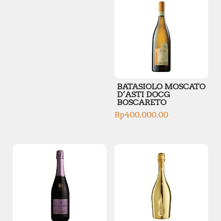
r
r
i
i
c
c
e
e
BATASIOLO MOSCATO
D’ASTI DOCG
BOSCARETO
Rp
400,000.00