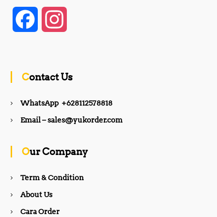
F
I
a
n
c
s
Contact Us
e
t
WhatsApp +628112578818
b
a
Email – sales@yukorder.com
o
g
Our Company
o
r
Term & Condition
About Us
k
a
Cara Order