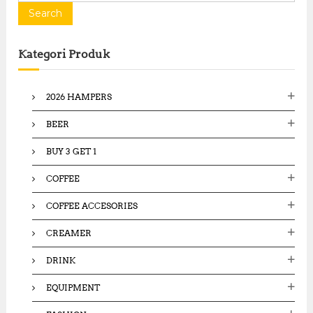
a
Search
r
c
Kategori Produk
h
f
o
2026 HAMPERS
r
:
BEER
BUY 3 GET 1
COFFEE
COFFEE ACCESORIES
CREAMER
DRINK
EQUIPMENT