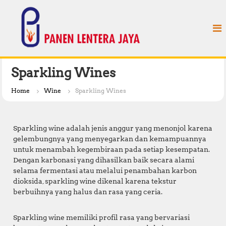
S
P
k
a
i
n
p
e
t
n
o
L
c
Sparkling Wines
e
o
n
n
Home
Wine
Sparkling Wines
t
t
e
e
n
r
Sparkling wine adalah jenis anggur yang menonjol karena
t
a
gelembungnya yang menyegarkan dan kemampuannya
untuk menambah kegembiraan pada setiap kesempatan.
J
Dengan karbonasi yang dihasilkan baik secara alami
a
selama fermentasi atau melalui penambahan karbon
y
dioksida, sparkling wine dikenal karena tekstur
a
berbuihnya yang halus dan rasa yang ceria.
Sparkling wine memiliki profil rasa yang bervariasi