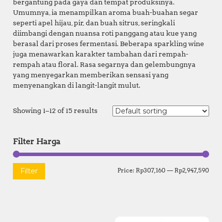
bergantung pada gaya dan tempat produksinya.
Umumnya, ia menampilkan aroma buah-buahan segar
seperti apel hijau, pir, dan buah sitrus, seringkali
diimbangi dengan nuansa roti panggang atau kue yang
berasal dari proses fermentasi. Beberapa sparkling wine
juga menawarkan karakter tambahan dari rempah-
rempah atau floral. Rasa segarnya dan gelembungnya
yang menyegarkan memberikan sensasi yang
menyenangkan di langit-langit mulut.
Showing 1–12 of 15 results
Filter Harga
M
M
Filter
Price:
Rp307,160
—
Rp2,947,590
i
a
n
x
p
p