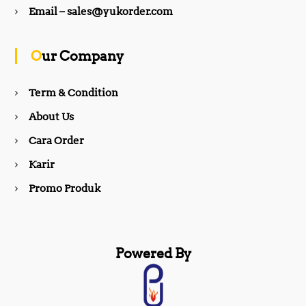
b
a
Email – sales@yukorder.com
o
g
Our Company
o
r
Term & Condition
About Us
k
a
Cara Order
m
Karir
Promo Produk
Powered By