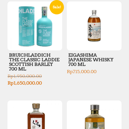
Sale!
BRUICHLADDICH
EIGASHIMA
THE CLASSIC LADDIE
JAPANESE WHISKY
SCOTTISH BARLEY
700 ML
700 ML
Rp
715,000.00
O
Rp
1,950,000.00
r
C
Rp
1,650,000.00
i
u
g
r
i
r
n
e
a
n
l
t
p
p
r
r
i
i