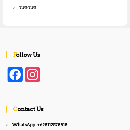
TIPS-TIPS
Follow Us
F
I
a
n
c
s
Contact Us
e
t
WhatsApp +628112578818