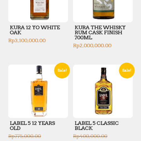
c
c
e
e
w
i
a
s
s
KURA 12 YO WHITE
KURA THE WHISKY
:
:
OAK
RUM CASK FINISH
R
700ML
R
p
Rp
3,100,000.00
p
Rp
2,000,000.00
1
1
,
,
6
9
5
5
0
Sale!
Sale!
0
,
,
0
0
0
0
0
0
.
.
0
0
0
0
.
.
LABEL 5 12 YEARS
LABEL 5 CLASSIC
OLD
BLACK
O
O
Rp
775,000.00
Rp
400,000.00
r
r