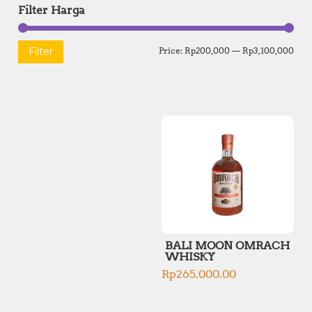
Filter Harga
M
M
Filter
Price:
Rp200,000
—
Rp3,100,000
i
a
n
x
p
p
r
r
i
i
c
c
e
e
BALI MOON OMRACH
WHISKY
Rp
265,000.00