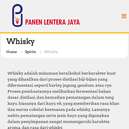
S
P
k
a
i
n
p
e
t
n
o
L
c
Whisky
e
o
n
n
Home
Spirits
Whisky
t
t
e
e
n
r
Whisky adalah minuman beralkohol berkarakter kuat
t
a
yang dihasilkan dari proses distilasi biji-bijian yang
difermentasi, seperti barley, jagung, gandum, atau rye.
J
Proses pembuatannya melibatkan fermentasi bahan
a
dasar, distilasi, dan kemudian pematangan dalam tong
y
kayu, biasanya dari kayu ek, yang memberikan rasa khas
a
dan warna cokelat keemasan pada whisky. Lamanya
waktu pematangan serta jenis kayu yang digunakan
dalam penyimpanan sangat memengaruhi karakter,
aroma, dan rasa dari whisky.