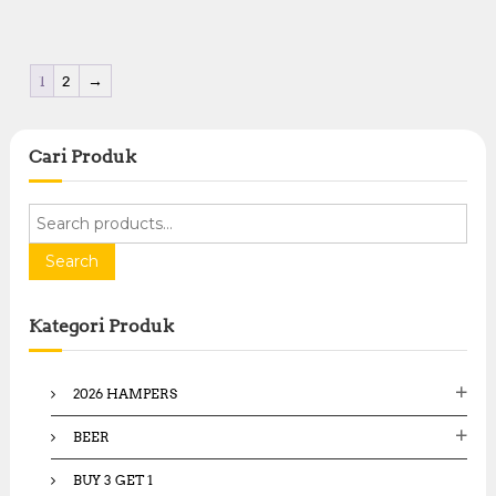
1
2
→
Cari Produk
S
e
a
Search
r
c
Kategori Produk
h
f
o
2026 HAMPERS
r
:
BEER
BUY 3 GET 1