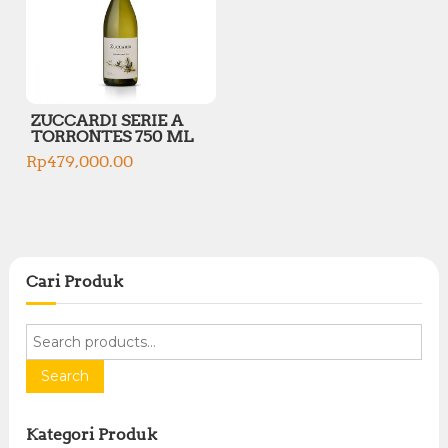
ZUCCARDI SERIE A
TORRONTES 750 ML
Rp
479,000.00
Cari Produk
S
e
a
Search
r
c
Kategori Produk
h