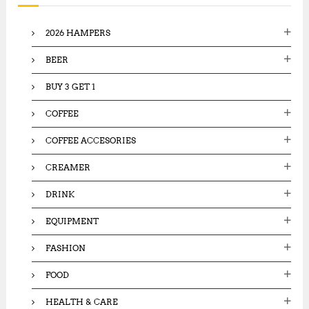
f
o
2026 HAMPERS
r
:
BEER
BUY 3 GET 1
COFFEE
COFFEE ACCESORIES
CREAMER
DRINK
EQUIPMENT
FASHION
FOOD
HEALTH & CARE