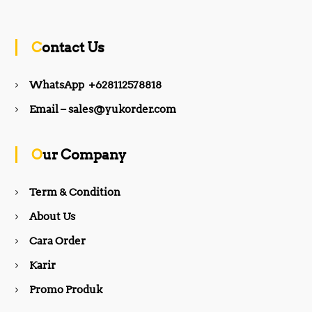
a
n
c
s
Contact Us
e
t
WhatsApp +628112578818
b
a
Email – sales@yukorder.com
o
g
Our Company
o
r
Term & Condition
About Us
k
a
Cara Order
m
Karir
Promo Produk