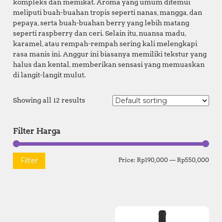
kompleks dan memikat. Aroma yang umum ditemui
meliputi buah-buahan tropis seperti nanas, mangga, dan
pepaya, serta buah-buahan berry yang lebih matang
seperti raspberry dan ceri. Selain itu, nuansa madu,
karamel, atau rempah-rempah sering kali melengkapi
rasa manis ini. Anggur ini biasanya memiliki tekstur yang
halus dan kental, memberikan sensasi yang memuaskan
di langit-langit mulut.
Showing all 12 results
Filter Harga
M
M
Filter
Price:
Rp190,000
—
Rp550,000
i
a
n
x
p
p
r
r