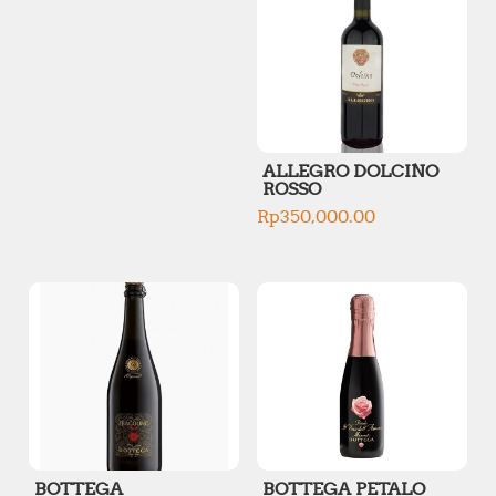
i
i
c
c
e
e
ALLEGRO DOLCINO
ROSSO
Rp
350,000.00
BOTTEGA
BOTTEGA PETALO