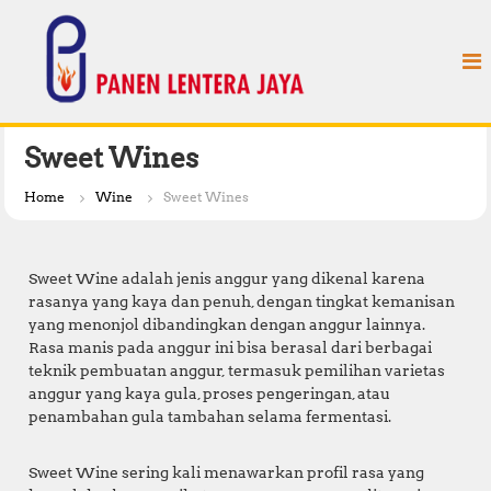
S
P
k
a
i
n
p
e
t
n
o
L
c
Sweet Wines
e
o
n
n
Home
Wine
Sweet Wines
t
t
e
e
n
r
Sweet Wine adalah jenis anggur yang dikenal karena
t
a
rasanya yang kaya dan penuh, dengan tingkat kemanisan
yang menonjol dibandingkan dengan anggur lainnya.
J
Rasa manis pada anggur ini bisa berasal dari berbagai
a
teknik pembuatan anggur, termasuk pemilihan varietas
y
anggur yang kaya gula, proses pengeringan, atau
a
penambahan gula tambahan selama fermentasi.
Sweet Wine sering kali menawarkan profil rasa yang