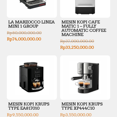
0
0
0
0
0
.
.
0
0
LA MARZOCCO LINEA
MESIN KOPI CAFE
0
MINI 1 GROUP
MATIC 1 – FULLY
0
.
AUTOMATIC COFFEE
.
O
Rp
80,000,000.00
MACHINE
r
C
Rp
74,000,000.00
O
Rp
37,000,000.00
i
u
r
g
C
Rp
33,250,000.00
r
i
i
u
r
g
n
r
e
i
a
r
n
n
l
e
t
a
p
n
p
l
r
t
r
p
i
p
i
r
c
r
c
i
e
i
e
c
w
c
i
e
a
e
s
w
s
i
MESIN KOPI KRUPS
MESIN KOPI KRUPS
:
a
:
s
TYPE EA817010
TYPE XP444C10
R
s
R
:
p
Rp
9,550,000.00
Rp
3,550,000.00
:
p
R