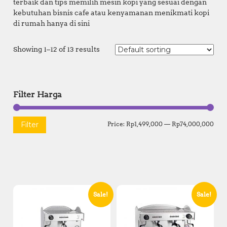
terbaik dan tips memilih mesin kopi yang sesuai dengan
kebutuhan bisnis cafe atau kenyamanan menikmati kopi
di rumah hanya di sini
Showing 1–12 of 13 results
Filter Harga
M
M
Filter
Price:
Rp1,499,000
—
Rp74,000,000
i
a
n
x
p
p
r
r
Sale!
Sale!
i
i
c
c
e
e