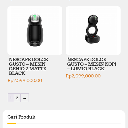
7
R
8
p
4
p
0
3
,
3
,
3
0
7
0
,
0
,
0
2
0
0
0
5
,
0
,
0
0
0
0
,
0
,
0
0
0
0
0
0
.
0
.
0
0
NESCAFE DOLCE
NESCAFE DOLCE
0
0
.
0
GUSTO – MESIN
GUSTO – MESIN KOPI
.
0
0
.
GENIO 2 MATTE
– LUMIO BLACK
0
.
0
BLACK
Rp
2,099,000.00
0
.
Rp
2,599,000.00
.
1
2
→
Cari Produk