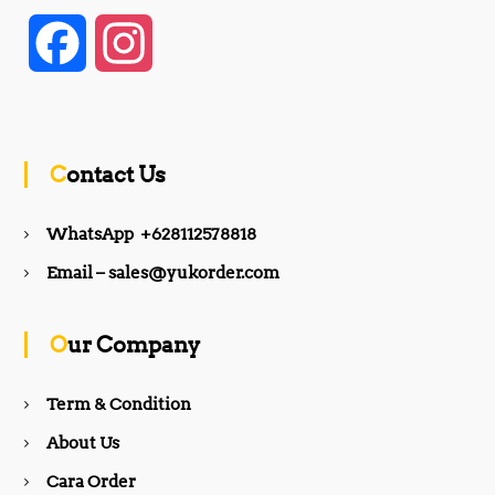
F
I
a
n
c
s
Contact Us
e
t
WhatsApp +628112578818
b
a
Email – sales@yukorder.com
o
g
Our Company
o
r
Term & Condition
About Us
k
a
Cara Order