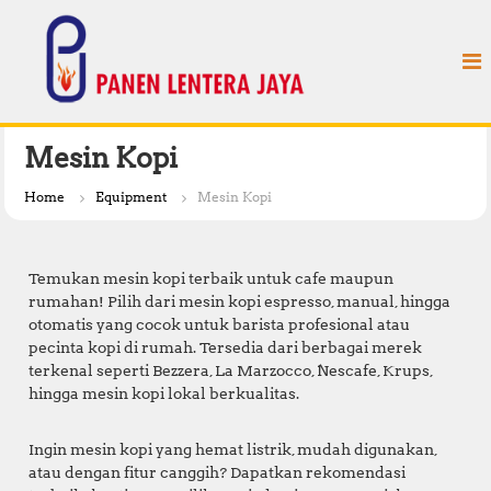
S
P
k
a
i
n
p
e
t
n
o
L
c
Mesin Kopi
e
o
n
n
Home
Equipment
Mesin Kopi
t
t
e
e
n
r
Temukan mesin kopi terbaik untuk cafe maupun
t
a
rumahan! Pilih dari mesin kopi espresso, manual, hingga
otomatis yang cocok untuk barista profesional atau
J
pecinta kopi di rumah. Tersedia dari berbagai merek
a
terkenal seperti Bezzera, La Marzocco, Nescafe, Krups,
y
hingga mesin kopi lokal berkualitas.
a
Ingin mesin kopi yang hemat listrik, mudah digunakan,
atau dengan fitur canggih? Dapatkan rekomendasi