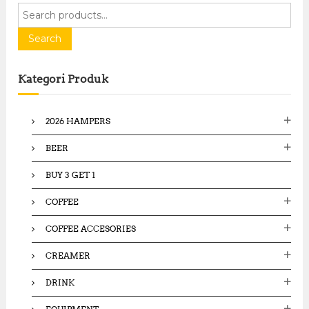
S
e
a
Search
r
c
Kategori Produk
h
f
o
2026 HAMPERS
r
:
BEER
BUY 3 GET 1
COFFEE
COFFEE ACCESORIES
CREAMER
DRINK