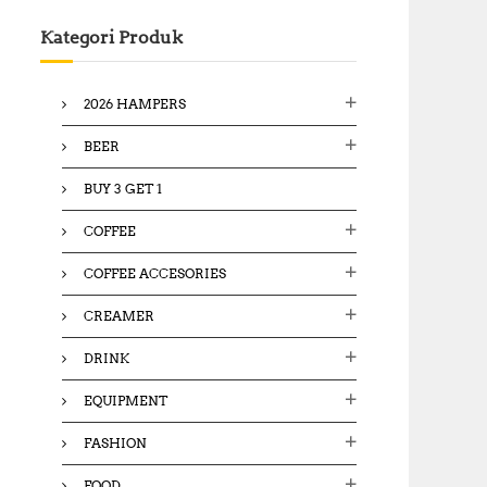
c
Kategori Produk
h
f
o
2026 HAMPERS
r
:
BEER
BUY 3 GET 1
COFFEE
COFFEE ACCESORIES
CREAMER
DRINK
EQUIPMENT
FASHION
FOOD