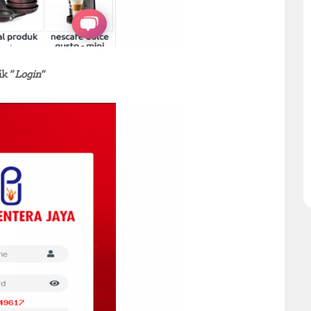
ik “
Login
“