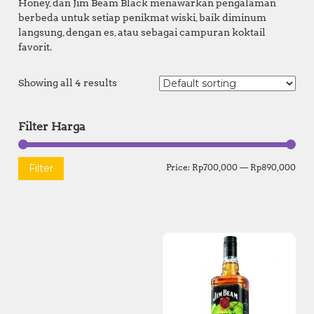
Honey, dan Jim Beam Black menawarkan pengalaman
berbeda untuk setiap penikmat wiski, baik diminum
langsung, dengan es, atau sebagai campuran koktail
favorit.
Showing all 4 results
Filter Harga
M
M
Filter
Price:
Rp700,000
—
Rp890,000
i
a
n
x
p
p
r
r
i
i
c
c
e
e