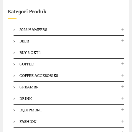
r
c
Kategori Produk
h
f
o
2026 HAMPERS
r
:
BEER
BUY 3 GET 1
COFFEE
COFFEE ACCESORIES
CREAMER
DRINK
EQUIPMENT
FASHION