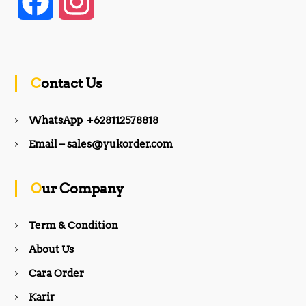
F
I
a
n
c
s
Contact Us
e
t
WhatsApp +628112578818
b
a
Email – sales@yukorder.com
o
g
Our Company
o
r
Term & Condition
About Us
k
a
Cara Order
m
Karir