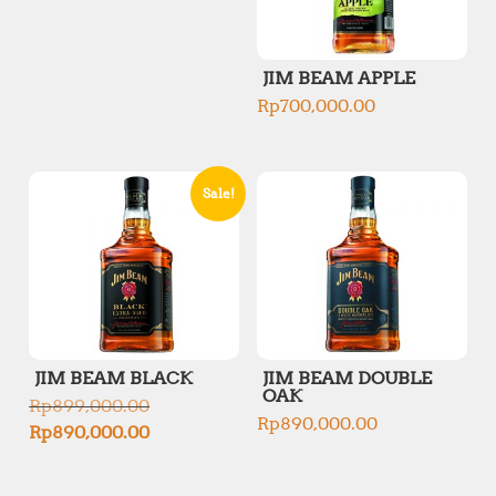
JIM BEAM APPLE
Rp
700,000.00
Sale!
JIM BEAM BLACK
JIM BEAM DOUBLE
OAK
O
Rp
899,000.00
r
Rp
890,000.00
C
Rp
890,000.00
i
u
g
r
i
r