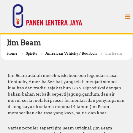
S
P
k
a
i
n
p
e
t
n
o
L
c
Jim Beam
e
o
n
n
Home
Spirits
American Whisky / Bourbon
Jim Beam
t
t
e
e
n
r
Jim Beam adalah merek wiski bourbon legendaris asal
t
a
Kentucky, Amerika Serikat, yang telah menjadi simbol
kualitas dan tradisi sejak tahun 1795. Diproduksi dengan
J
bahan-bahan terbaik, seperti jagung, gandum, dan air
a
murni, serta melalui proses fermentasi dan penyimpanan
y
di tong kayu ek selama minimal 4 tahun, Jim Beam
a
memberikan cita rasa yang kaya, halus, dan khas.
Varian populer seperti Jim Beam Original, Jim Beam