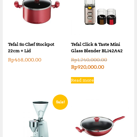
Tefal So Chef Stockpot
Tefal Click & Taste Mini
22cm + Lid
Glass Blender BL142A42
O
Rp
468,000.00
Rp
1,740,000.00
r
C
Rp
920,000.00
i
u
g
r
Read more
i
r
n
e
a
n
l
t
Sale!
p
p
r
r
i
i
c
c
e
e
w
i
a