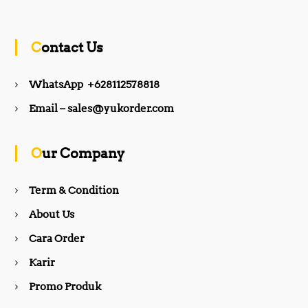
a
n
c
s
Contact Us
e
t
WhatsApp +628112578818
b
a
Email – sales@yukorder.com
o
g
Our Company
o
r
Term & Condition
About Us
k
a
Cara Order
m
Karir
Promo Produk