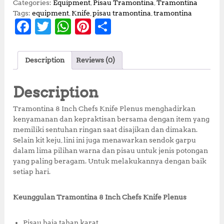
Categories:
Equipment
,
Pisau Tramontina
,
Tramontina
Tags:
equipment
,
Knife
,
pisau tramontina
,
tramontina
F
T
W
Pi
S
a
w
h
n
h
c
it
at
te
a
Description
Reviews (0)
e
te
s
r
r
b
r
A
e
e
Description
o
p
st
Tramontina 8 Inch Chefs Knife Plenus menghadirkan
o
p
kenyamanan dan kepraktisan bersama dengan item yang
memiliki sentuhan ringan saat disajikan dan dimakan.
k
Selain kit keju, lini ini juga menawarkan sendok garpu
dalam lima pilihan warna dan pisau untuk jenis potongan
yang paling beragam. Untuk melakukannya dengan baik
setiap hari.
Keunggulan Tramontina 8 Inch Chefs Knife Plenus
Pisau baja tahan karat