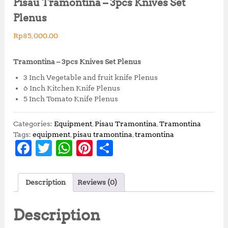
Pisau Tramontina – 3pcs Knives Set
Plenus
Rp
85,000.00
Tramontina – 3pcs Knives Set Plenus
3 Inch Vegetable and fruit knife Plenus
6 Inch Kitchen Knife Plenus
5 Inch Tomato Knife Plenus
Categories:
Equipment
,
Pisau Tramontina
,
Tramontina
Tags:
equipment
,
pisau tramontina
,
tramontina
F
T
W
Pi
S
a
w
h
n
h
c
it
at
te
a
Description
Reviews (0)
e
te
s
r
r
b
r
A
e
e
Description