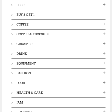
:
BEER
BUY 3 GET 1
COFFEE
COFFEE ACCESORIES
CREAMER
DRINK
EQUIPMENT
FASHION
FOOD
HEALTH & CARE
JAM