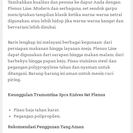
o
p
st
Tambahkan kualitas dan pesona ke dapur Anda dengan
o
p
Plenus Line. Modern dan serbaguna, set sendok garpu
menciptakan tampilan klasik ketika warna-warna netral
k
digunakan, atau lebih hidup jika warna-warna hangat dan
bervariasi lebih disukai.
Baris lengkap ini melayani berbagai kegunaan: dari
persiapan makanan hingga layanan meja. Plenus Line
dapat digunakan dari sarapan hingga makan malam, dari
barbekyu hingga papan keju. Pisau stainless steel dan
pegangan polypropylene tahan dan nyaman untuk
ditangani. Barang-barang ini aman untuk mesin cuci
piring.
Keunggulan Tramontina 3pcs Knives Set Plenus
Pisau baja tahan karat.
Pegangan polipropilen.
Rekomendasi Penggunan Yang Aman