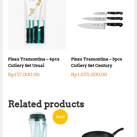
0
0
0
0
0
.
.
0
0
0
0
.
.
Pisau Tramontina – 4pcs
Pisau Tramontina – 3pcs
Cutlery Set Usual
Cutlery Set Century
Rp
157,000.00
Rp
1,655,000.00
Related products
Sale!