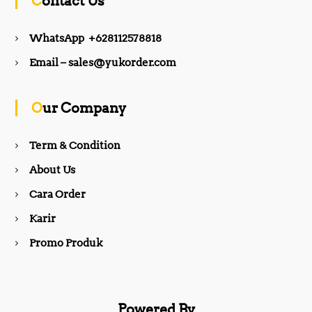
Contact Us
e
t
WhatsApp +628112578818
b
a
Email – sales@yukorder.com
o
g
Our Company
o
r
Term & Condition
About Us
k
a
Cara Order
m
Karir
Promo Produk
Powered By