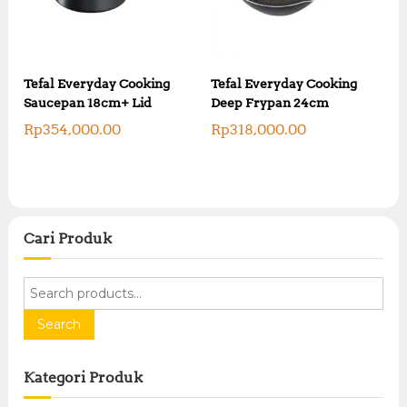
Tefal Everyday Cooking
Tefal Everyday Cooking
Saucepan 18cm+ Lid
Deep Frypan 24cm
Rp
354,000.00
Rp
318,000.00
Cari Produk
S
e
a
Search
r
c
Kategori Produk
h
f