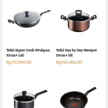
Tefal Super Cook Wokpan
Tefal Day by Day Stewpot
32cm+ Lid
20cm+ lid
Rp
715,000.00
Rp
396,000.00