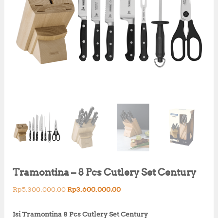
Tramontina – 8 Pcs Cutlery Set Century
O
C
Rp
5,300,000.00
Rp
3,600,000.00
r
u
i
r
Isi Tramontina 8 Pcs Cutlery Set Century