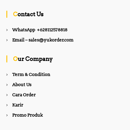
c
s
Contact Us
e
t
WhatsApp +628112578818
b
a
Email – sales@yukorder.com
o
g
Our Company
o
r
Term & Condition
About Us
k
a
Cara Order
m
Karir
Promo Produk