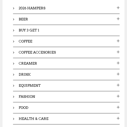
o
2026 HAMPERS
r
:
BEER
BUY 3 GET 1
COFFEE
COFFEE ACCESORIES
CREAMER
DRINK
EQUIPMENT
FASHION
FOOD
HEALTH & CARE