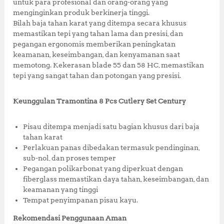
o
p
untuk para profesional dan orang-orang yang
0
0
menginginkan produk berkinerja tinggi.
k
0
.
Bilah baja tahan karat yang ditempa secara khusus
0
0
memastikan tepi yang tahan lama dan presisi, dan
.
0
pegangan ergonomis memberikan peningkatan
0
.
keamanan, keseimbangan, dan kenyamanan saat
0
memotong. Kekerasan blade 55 dan 58 HC, memastikan
.
tepi yang sangat tahan dan potongan yang presisi.
Keunggulan Tramontina 8 Pcs Cutlery Set Century
Pisau ditempa menjadi satu bagian khusus dari baja
tahan karat
Perlakuan panas dibedakan termasuk pendinginan,
sub-nol, dan proses temper
Pegangan polikarbonat yang diperkuat dengan
fiberglass memastikan daya tahan, keseimbangan, dan
keamanan yang tinggi
Tempat penyimpanan pisau kayu.
Rekomendasi Penggunaan Aman