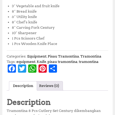
g
r
3″ Vegetable and fruit knife
i
e
8″ Bread knife
n
n
6″ Utility knife
a
t
8″ Chef’s knife
l
p
8″ Carving Fork Century
p
r
10″ Sharpener
r
i
1 Pcs Scissors Chef
i
c
1 Pcs Wooden Knife Place
c
e
e
i
w
s
Categories:
Equipment
,
Pisau Tramontina
,
Tramontina
a
:
Tags:
equipment
,
Knife
,
pisau tramontina
,
tramontina
F
T
W
Pi
S
s
R
:
p
a
w
h
n
h
R
3
p
,
c
it
at
te
a
Description
Reviews (0)
5
6
e
te
s
r
r
,
0
3
0
b
r
A
e
e
Description
0
,
o
p
st
0
0
Tramontina 8 Pcs Cutlery Set Century dikembangkan
,
0