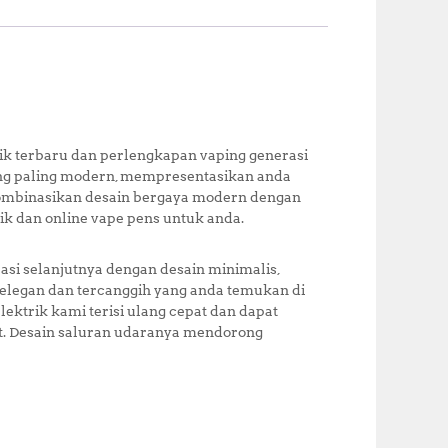
c
it
at
te
a
e
te
s
r
r
b
r
A
e
e
o
p
st
o
p
k
ik terbaru dan perlengkapan vaping generasi
ng paling modern, mempresentasikan anda
ombinasikan desain bergaya modern dengan
k dan online vape pens untuk anda.
i selanjutnya dengan desain minimalis,
elegan dan tercanggih yang anda temukan di
lektrik kami terisi ulang cepat dan dapat
. Desain saluran udaranya mendorong