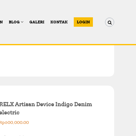
AN
BLOG
GALERI
KONTAK
LOGIN
RELX Artisan Device Indigo Denim
electric
Rp
600,000.00