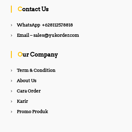
Contact Us
WhatsApp +628112578818
Email – sales@yukorder.com
Our Company
Term & Condition
About Us
Cara Order
Karir
Promo Produk