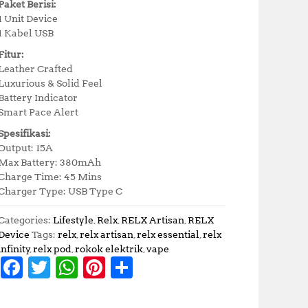
Paket Berisi:
1 Unit Device
1 Kabel USB
Fitur:
Leather Crafted
Luxurious & Solid Feel
Battery Indicator
Smart Pace Alert
Spesifikasi:
Output: 15A
Max Battery: 380mAh
Charge Time: 45 Mins
Charger Type: USB Type C
Categories:
Lifestyle
,
Relx
,
RELX Artisan
,
RELX
Device
Tags:
relx
,
relx artisan
,
relx essential
,
relx
infinity
,
relx pod
,
rokok elektrik
,
vape
F
T
W
Pi
S
a
w
h
n
h