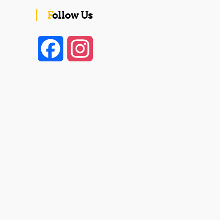
Follow Us
F
I
a
n
c
s
e
t
b
a
o
g
o
r