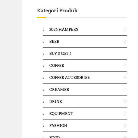
c
Kategori Produk
h
f
o
2026 HAMPERS
r
:
BEER
BUY 3 GET 1
COFFEE
COFFEE ACCESORIES
CREAMER
DRINK
EQUIPMENT
FASHION
FOOD