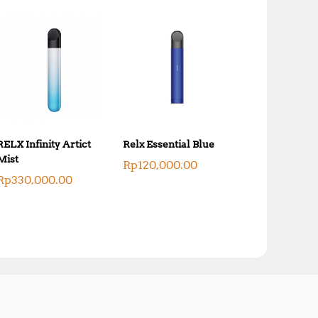
RELX Infinity Artict
Relx Essential Blue
Mist
Rp
120,000.00
Rp
330,000.00