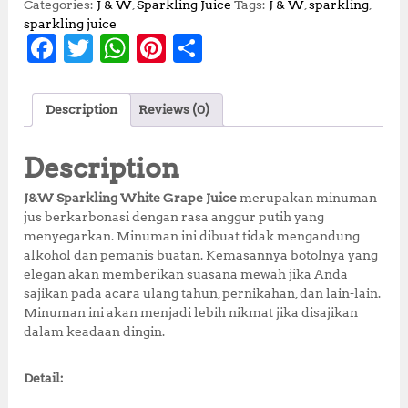
Categories:
J & W
,
Sparkling Juice
Tags:
J & W
,
sparkling
,
sparkling juice
F
T
W
Pi
S
a
w
h
n
h
c
it
at
te
a
Description
Reviews (0)
e
te
s
r
r
b
r
A
e
e
Description
o
p
st
J&W Sparkling White Grape Juice
merupakan minuman
o
p
jus berkarbonasi dengan rasa anggur putih yang
menyegarkan. Minuman ini dibuat tidak mengandung
k
alkohol dan pemanis buatan. Kemasannya botolnya yang
elegan akan memberikan suasana mewah jika Anda
sajikan pada acara ulang tahun, pernikahan, dan lain-lain.
Minuman ini akan menjadi lebih nikmat jika disajikan
dalam keadaan dingin.
Detail: