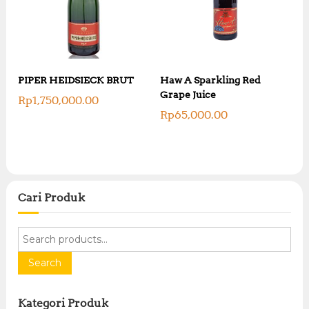
PIPER HEIDSIECK BRUT
Haw A Sparkling Red
Grape Juice
Rp
1,750,000.00
Rp
65,000.00
Cari Produk
S
e
a
Search
r
c
Kategori Produk
h