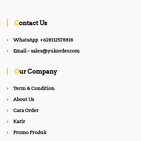
a
n
c
s
Contact Us
e
t
WhatsApp +628112578818
b
a
Email – sales@yukorder.com
o
g
Our Company
o
r
Term & Condition
About Us
k
a
Cara Order
m
Karir
Promo Produk