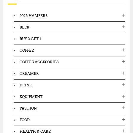
f
o
2026 HAMPERS
r
:
BEER
BUY 3 GET 1
COFFEE
COFFEE ACCESORIES
CREAMER
DRINK
EQUIPMENT
FASHION
FOOD
HEALTH & CARE