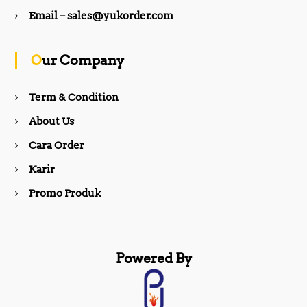
b
a
Email – sales@yukorder.com
o
g
Our Company
o
r
Term & Condition
About Us
k
a
Cara Order
m
Karir
Promo Produk
Powered By