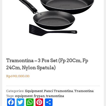
Tramontina – 3 Pcs Set (Fp 20Cm, Fp
24Cm, Nylon Spatula)
Rp
690,000.00
Categories:
Equipment
,
Panci Tramontina
,
Tramontina
Tags:
equipment
,
frypan
,
tramontina
F
T
W
Pi
S