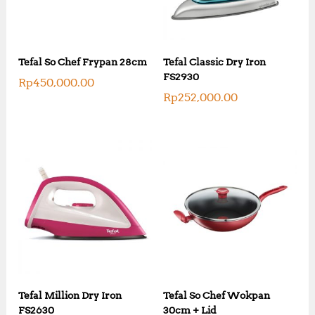
Tefal So Chef Frypan 28cm
Tefal Classic Dry Iron
FS2930
Rp
450,000.00
Rp
252,000.00
Tefal Million Dry Iron
Tefal So Chef Wokpan
FS2630
30cm + Lid