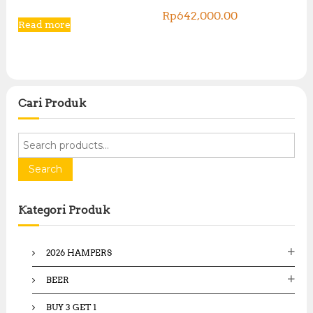
Rp
642,000.00
Read more
Cari Produk
S
e
a
Search
r
c
Kategori Produk
h
f
o
2026 HAMPERS
r
:
BEER
BUY 3 GET 1