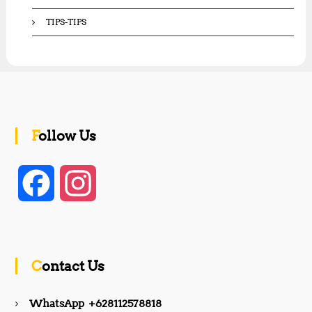
TIPS-TIPS
Follow Us
F
I
a
n
c
s
Contact Us
e
t
WhatsApp +628112578818