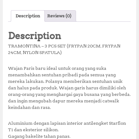
a
w
h
n
h
c
it
at
te
a
Description
Reviews (0)
e
te
s
r
r
b
r
A
e
e
Description
o
p
st
TRAMONTINA – 3 PCS SET (FRYPAN 20CM, FRYPAN
o
p
24CM, NYLON SPATULA)
k
Wajan Paris baru ideal untuk orang yang suka
menambahkan sentuhan pribadi pada semua yang
mereka lakukan. Polanya memberikan sentuhan unik
dan halus pada produk. Wajan garis harus dimiliki oleh
orang-orang yang menghargai gaya busana yang berbeda.
dan ingin mengubah dapur mereka menjadi catwalk
keindahan dan rasa.
Aluminium dengan lapisan interior antilengket Starflon
T1 dan eksterior silikon.
Gagang bakelite tahan panas.