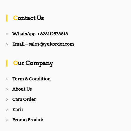
c
s
Contact Us
e
t
WhatsApp +628112578818
b
a
Email – sales@yukorder.com
o
g
Our Company
o
r
Term & Condition
About Us
k
a
Cara Order
m
Karir
Promo Produk