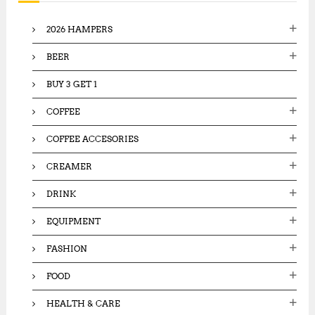
f
o
2026 HAMPERS
r
:
BEER
BUY 3 GET 1
COFFEE
COFFEE ACCESORIES
CREAMER
DRINK
EQUIPMENT
FASHION
FOOD
HEALTH & CARE