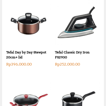
Tefal Day by Day Stewpot
Tefal Classic Dry Iron
20cm+ lid
FS2930
Rp
396,000.00
Rp
252,000.00