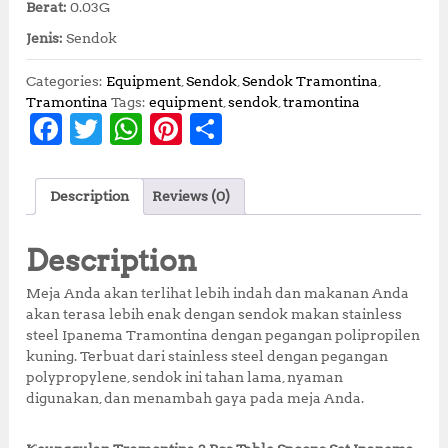
Berat:
0.03G
Jenis:
Sendok
Categories:
Equipment
,
Sendok
,
Sendok Tramontina
,
Tramontina
Tags:
equipment
,
sendok
,
tramontina
F
T
W
Pi
S
a
w
h
n
h
c
it
at
te
a
Description
Reviews (0)
e
te
s
r
r
b
r
A
e
e
Description
o
p
st
Meja Anda akan terlihat lebih indah dan makanan Anda
o
p
akan terasa lebih enak dengan sendok makan stainless
steel Ipanema Tramontina dengan pegangan polipropilen
k
kuning. Terbuat dari stainless steel dengan pegangan
polypropylene, sendok ini tahan lama, nyaman
digunakan, dan menambah gaya pada meja Anda.