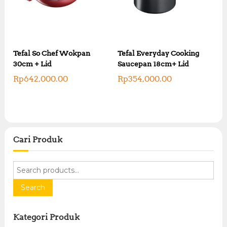
Tefal So Chef Wokpan
Tefal Everyday Cooking
30cm + Lid
Saucepan 18cm+ Lid
Rp
642,000.00
Rp
354,000.00
Cari Produk
S
e
a
Search
r
c
Kategori Produk
h