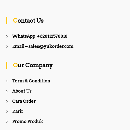
a
n
c
s
Contact Us
e
t
WhatsApp +628112578818
b
a
Email – sales@yukorder.com
o
g
Our Company
o
r
Term & Condition
About Us
k
a
Cara Order
m
Karir
Promo Produk