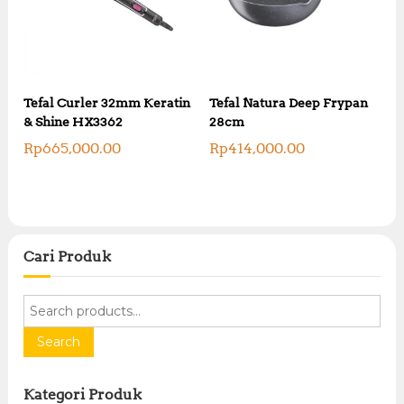
Tefal Curler 32mm Keratin
Tefal Natura Deep Frypan
& Shine HX3362
28cm
Rp
665,000.00
Rp
414,000.00
Cari Produk
S
e
a
Search
r
c
Kategori Produk
h