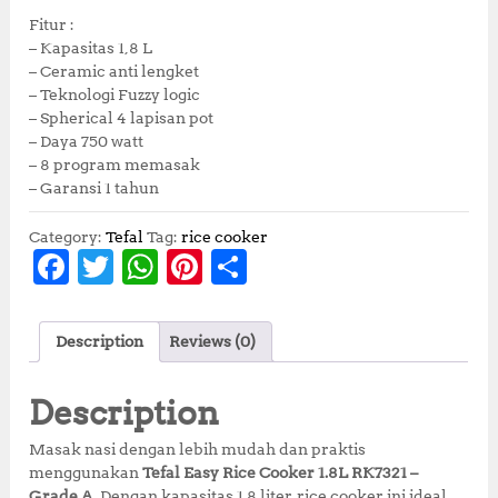
Fitur :
– Kapasitas 1,8 L
– Ceramic anti lengket
– Teknologi Fuzzy logic
– Spherical 4 lapisan pot
– Daya 750 watt
– 8 program memasak
– Garansi 1 tahun
Category:
Tefal
Tag:
rice cooker
F
T
W
Pi
S
a
w
h
n
h
c
it
at
te
a
Description
Reviews (0)
e
te
s
r
r
b
r
A
e
e
Description
o
p
st
Masak nasi dengan lebih mudah dan praktis
o
p
menggunakan
Tefal Easy Rice Cooker 1.8L RK7321 –
Grade A
. Dengan kapasitas 1.8 liter, rice cooker ini ideal