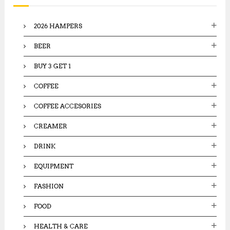
f
o
2026 HAMPERS
r
:
BEER
BUY 3 GET 1
COFFEE
COFFEE ACCESORIES
CREAMER
DRINK
EQUIPMENT
FASHION
FOOD
HEALTH & CARE