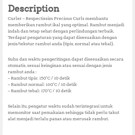
b
r
A
e
e
Description
o
p
st
Curler – Respectissim Precious Curls membantu
o
p
memberikan rambut ikal yang optimal. Rambut menjadi
indah dan tetap sehat dengan perlindungan terbaik.
k
Terdapat pengaturan yang dapat disesuaikan dengan
jenis/tekstur rambut anda (tipis, normal atau tebal).
Suhu dan waktu pengeritingan dapat disesuaikan secara
otomatis, sesuai keinginan atau sesuai dengan jenis
rambut anda :
– Rambut tipis: 150’C / 10 detik
– Rambut normal: 160’C / 10 detik
– Rambut tebal: 170’C / 10 detik
Selain itu, pengatur waktu sudah terintegrasi untuk
memonitor saat pemakaian sehingga tidak perlu takut
alat menjadi terlalu panas atau merusak rambut.