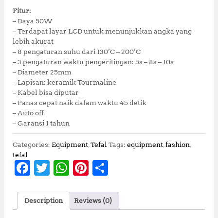
Fitur:
– Daya 50W
– Terdapat layar LCD untuk menunjukkan angka yang
lebih akurat
– 8 pengaturan suhu dari 130’C – 200’C
– 3 pengaturan waktu pengeritingan: 5s – 8s – 10s
– Diameter 25mm
– Lapisan: keramik Tourmaline
– Kabel bisa diputar
– Panas cepat naik dalam waktu 45 detik
– Auto off
– Garansi 1 tahun
Categories:
Equipment
,
Tefal
Tags:
equipment
,
fashion
,
tefal
F
T
W
Pi
S
a
w
h
n
h
c
it
at
te
a
Description
Reviews (0)
e
te
s
r
r