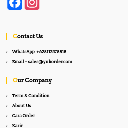
F
I
a
n
c
s
Contact Us
e
t
WhatsApp +628112578818
b
a
Email – sales@yukorder.com
o
g
Our Company
o
r
Term & Condition
About Us
k
a
Cara Order
m
Karir