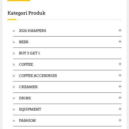
r
c
Kategori Produk
h
f
o
2026 HAMPERS
r
:
BEER
BUY 3 GET 1
COFFEE
COFFEE ACCESORIES
CREAMER
DRINK
EQUIPMENT
FASHION