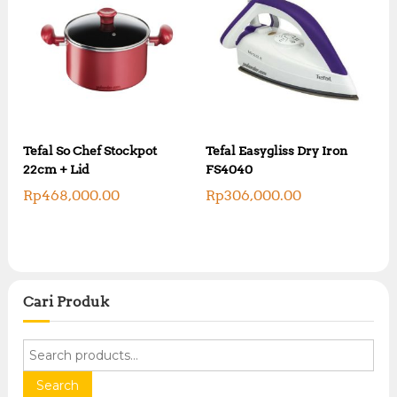
Tefal So Chef Stockpot
Tefal Easygliss Dry Iron
22cm + Lid
FS4040
Rp
468,000.00
Rp
306,000.00
Cari Produk
S
e
a
Search