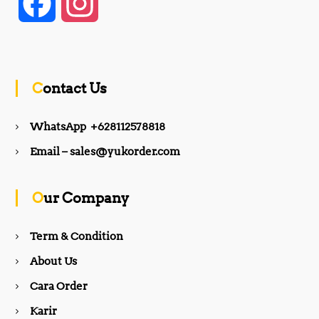
F
I
a
n
c
s
Contact Us
e
t
WhatsApp +628112578818
b
a
Email – sales@yukorder.com
o
g
Our Company
o
r
Term & Condition
About Us
k
a
Cara Order
m
Karir