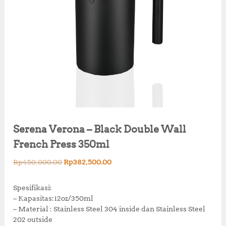
Serena Verona – Black Double Wall
French Press 350ml
O
C
Rp
450,000.00
Rp
382,500.00
r
u
i
r
Spesifikasi:
g
r
– Kapasitas:12oz/350ml
i
e
– Material : Stainless Steel 304 inside dan Stainless Steel
n
n
202 outside
a
t