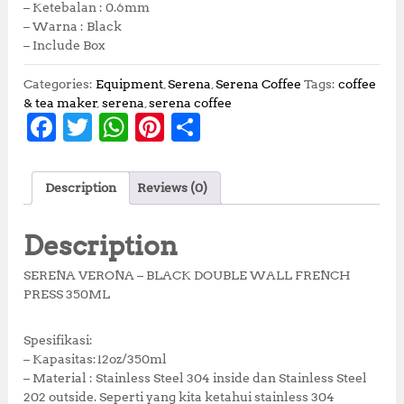
– Ketebalan : 0.6mm
l
p
– Warna : Black
p
r
– Include Box
r
i
i
c
Categories:
Equipment
,
Serena
,
Serena Coffee
Tags:
coffee
c
e
& tea maker
,
serena
,
serena coffee
e
i
F
T
W
Pi
S
w
s
a
w
h
n
h
a
:
s
R
c
it
at
te
a
:
p
Description
Reviews (0)
e
te
s
r
r
R
3
p
8
b
r
A
e
e
Description
4
2
o
p
st
5
,
SERENA VERONA – BLACK DOUBLE WALL FRENCH
0
5
o
p
PRESS 350ML
,
0
k
0
0
0
.
Spesifikasi:
0
0
– Kapasitas:12oz/350ml
.
0
– Material : Stainless Steel 304 inside dan Stainless Steel
0
.
202 outside. Seperti yang kita ketahui stainless 304