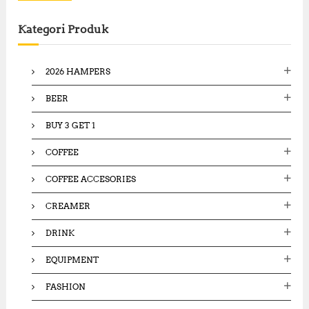
r
c
Kategori Produk
h
f
o
2026 HAMPERS
r
:
BEER
BUY 3 GET 1
COFFEE
COFFEE ACCESORIES
CREAMER
DRINK
EQUIPMENT
FASHION