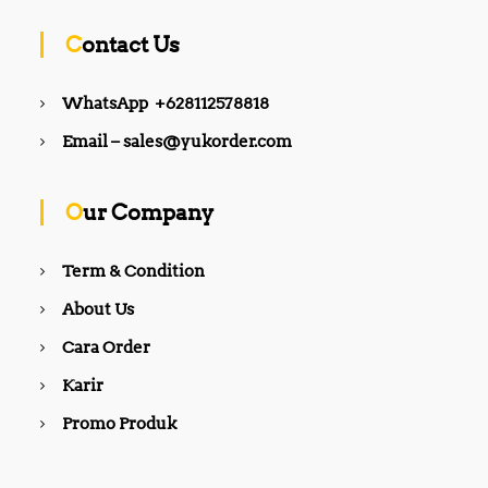
Contact Us
WhatsApp +628112578818
Email – sales@yukorder.com
Our Company
Term & Condition
About Us
Cara Order
Karir
Promo Produk