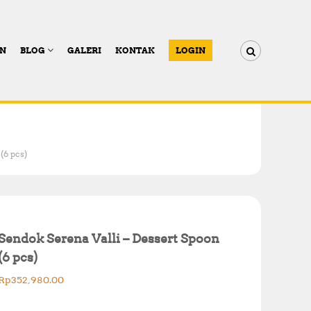
AN
BLOG
GALERI
KONTAK
LOGIN
(6 pcs)
Sendok Serena Valli – Dessert Spoon
(6 pcs)
Rp
352,980.00