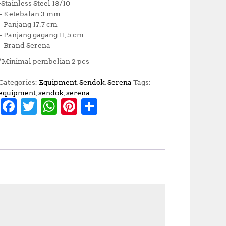
-Stainless Steel 18/10
– Ketebalan 3 mm
– Panjang 17,7 cm
– Panjang gagang 11,5 cm
– Brand Serena
*Minimal pembelian 2 pcs
Categories:
Equipment
,
Sendok
,
Serena
Tags:
equipment
,
sendok
,
serena
F
T
W
Pi
S
a
w
h
n
h
c
it
at
te
a
e
te
s
r
r
b
r
A
e
e
o
p
st
o
p
k