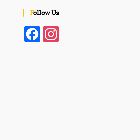
Follow Us
F
I
a
n
c
s
e
t
b
a
o
g
o
r