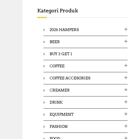
c
Kategori Produk
h
f
o
2026 HAMPERS
r
:
BEER
BUY 3 GET 1
COFFEE
COFFEE ACCESORIES
CREAMER
DRINK
EQUIPMENT
FASHION
FOOD