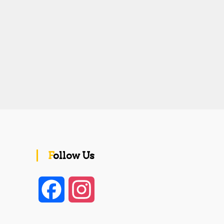
Follow Us
F
I
a
n