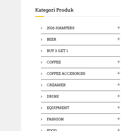
c
Kategori Produk
h
f
o
2026 HAMPERS
r
:
BEER
BUY 3 GET 1
COFFEE
COFFEE ACCESORIES
CREAMER
DRINK
EQUIPMENT
FASHION
FOOD