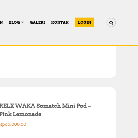
AN
BLOG
GALERI
KONTAK
LOGIN
RELX WAKA Somatch Mini Pod –
Pink Lemonade
Rp
65,000.00