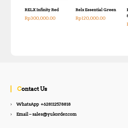
RELX Infinity Red
Relx Essential Green
Rp
300,000.00
Rp
120,000.00
Contact Us
WhatsApp +628112578818
Email – sales@yukorder.com