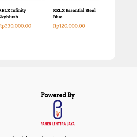
RELX Infinity
RELX Essential Steel
Skyblush
Blue
Rp
330,000.00
Rp
120,000.00
Powered By