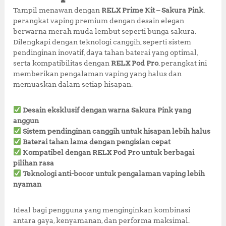
o
p
st
Tampil menawan dengan
RELX Prime Kit – Sakura Pink
,
o
p
perangkat vaping premium dengan desain elegan
berwarna merah muda lembut seperti bunga sakura.
k
Dilengkapi dengan teknologi canggih, seperti sistem
pendinginan inovatif, daya tahan baterai yang optimal,
serta kompatibilitas dengan
RELX Pod Pro
, perangkat ini
memberikan pengalaman vaping yang halus dan
memuaskan dalam setiap hisapan.
Desain eksklusif dengan warna Sakura Pink yang
anggun
Sistem pendinginan canggih untuk hisapan lebih halus
Baterai tahan lama dengan pengisian cepat
Kompatibel dengan RELX Pod Pro untuk berbagai
pilihan rasa
Teknologi anti-bocor untuk pengalaman vaping lebih
nyaman
Ideal bagi pengguna yang menginginkan kombinasi
antara gaya, kenyamanan, dan performa maksimal.