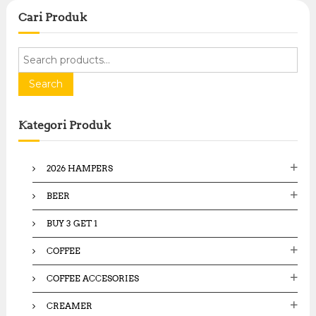
Cari Produk
S
e
a
Search
r
c
Kategori Produk
h
f
o
2026 HAMPERS
r
:
BEER
BUY 3 GET 1
COFFEE
COFFEE ACCESORIES
CREAMER