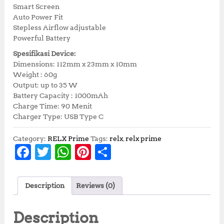
Smart Screen
Auto Power Fit
Stepless Airflow adjustable
Powerful Battery
Spesifikasi Device:
Dimensions: 112mm x 23mm x 10mm
Weight : 60g
Output: up to 35 W
Battery Capacity : 1000mAh
Charge Time: 90 Menit
Charger Type: USB Type C
Category:
RELX Prime
Tags:
relx
,
relx prime
F
T
W
Pi
S
a
w
h
n
h
c
it
at
te
a
Description
Reviews (0)
e
te
s
r
r
b
r
A
e
e
Description