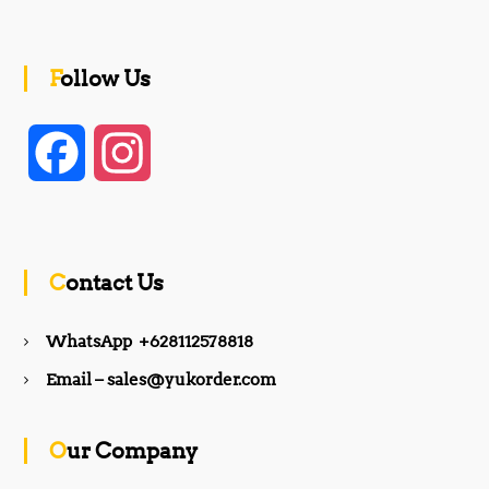
Follow Us
F
I
a
n
c
s
Contact Us
e
t
WhatsApp +628112578818
b
a
Email – sales@yukorder.com
o
g
Our Company