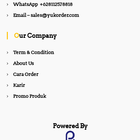
WhatsApp +628112578818
b
a
Email – sales@yukorder.com
o
g
Our Company
o
r
Term & Condition
About Us
k
a
Cara Order
m
Karir
Promo Produk
Powered By