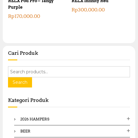
RELX Pod Pro – Tangy
RELX Infinity Red
Purple
Rp
300,000.00
Rp
170,000.00
Cari Produk
S
e
a
Search
r
c
Kategori Produk
h
f
o
2026 HAMPERS
r
:
BEER