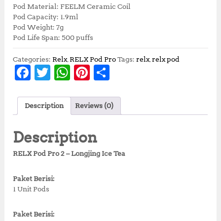
Pod Material: FEELM Ceramic Coil
Pod Capacity: 1.9ml
Pod Weight: 7g
Pod Life Span: 500 puffs
Categories:
Relx
,
RELX Pod Pro
Tags:
relx
,
relx pod
F
T
W
Pi
S
a
w
h
n
h
c
it
at
te
a
Description
Reviews (0)
e
te
s
r
r
b
r
A
e
e
Description
o
p
st
RELX Pod Pro 2 – Longjing Ice Tea
o
p
k
Paket Berisi:
1 Unit Pods
Paket Berisi: