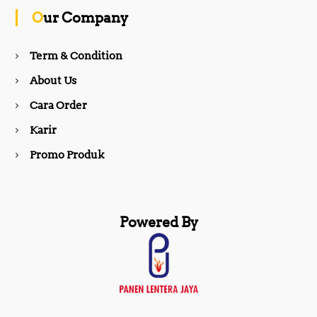
o
g
Our Company
o
r
Term & Condition
About Us
k
a
Cara Order
m
Karir
Promo Produk
Powered By