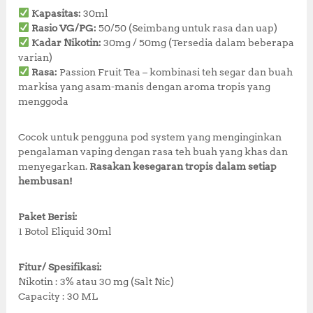
Kapasitas:
30ml
Rasio VG/PG:
50/50 (Seimbang untuk rasa dan uap)
Kadar Nikotin:
30mg / 50mg (Tersedia dalam beberapa
varian)
Rasa:
Passion Fruit Tea – kombinasi teh segar dan buah
markisa yang asam-manis dengan aroma tropis yang
menggoda
Cocok untuk pengguna pod system yang menginginkan
pengalaman vaping dengan rasa teh buah yang khas dan
menyegarkan.
Rasakan kesegaran tropis dalam setiap
hembusan!
Paket Berisi:
1 Botol Eliquid 30ml
Fitur/ Spesifikasi:
Nikotin : 3% atau 30 mg (Salt Nic)
Capacity : 30 ML