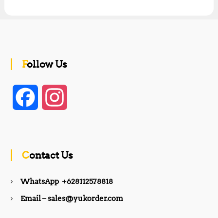
Follow Us
F
I
a
n
c
s
Contact Us
e
t
WhatsApp +628112578818
b
a
Email – sales@yukorder.com