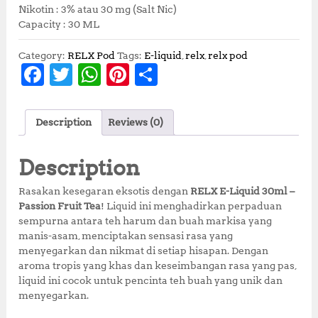
Nikotin : 3% atau 30 mg (Salt Nic)
Capacity : 30 ML
Category:
RELX Pod
Tags:
E-liquid
,
relx
,
relx pod
F
T
W
Pi
S
a
w
h
n
h
c
it
at
te
a
Description
Reviews (0)
e
te
s
r
r
b
r
A
e
e
Description
o
p
st
Rasakan kesegaran eksotis dengan
RELX E-Liquid 30ml –
o
p
Passion Fruit Tea
! Liquid ini menghadirkan perpaduan
sempurna antara teh harum dan buah markisa yang
k
manis-asam, menciptakan sensasi rasa yang
menyegarkan dan nikmat di setiap hisapan. Dengan
aroma tropis yang khas dan keseimbangan rasa yang pas,
liquid ini cocok untuk pencinta teh buah yang unik dan
menyegarkan.