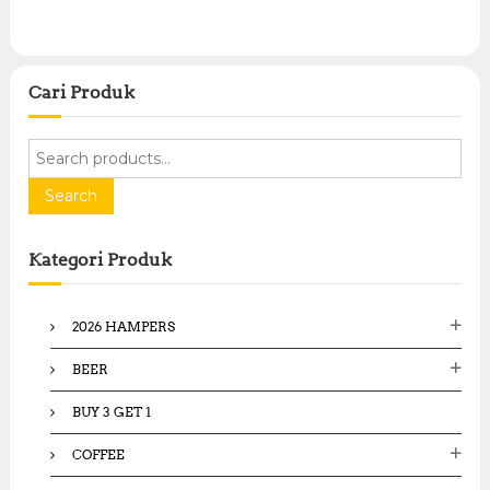
Cari Produk
S
e
a
Search
r
c
Kategori Produk
h
f
o
2026 HAMPERS
r
:
BEER
BUY 3 GET 1
COFFEE