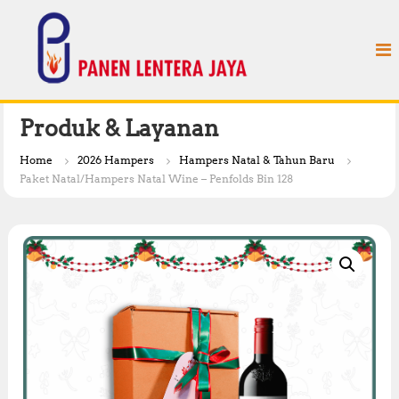
S
P
k
a
i
n
p
e
t
n
o
L
c
Produk & Layanan
e
o
n
n
Home
2026 Hampers
Hampers Natal & Tahun Baru
t
t
Paket Natal/Hampers Natal Wine – Penfolds Bin 128
e
e
n
r
t
a
J
a
y
a