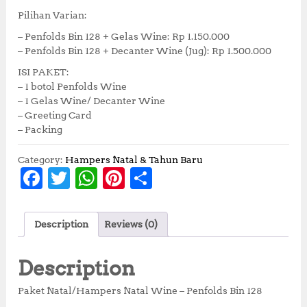
Pilihan Varian:
– Penfolds Bin 128 + Gelas Wine: Rp 1.150.000
– Penfolds Bin 128 + Decanter Wine (Jug): Rp 1.500.000
ISI PAKET:
– 1 botol Penfolds Wine
– 1 Gelas Wine/ Decanter Wine
– Greeting Card
– Packing
Category:
Hampers Natal & Tahun Baru
F
T
W
Pi
S
a
w
h
n
h
c
it
at
te
a
Description
Reviews (0)
e
te
s
r
r
b
r
A
e
e
Description
o
p
st
Paket Natal/Hampers Natal Wine – Penfolds Bin 128