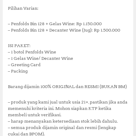
o
p
k
Pilihan Varian:
– Penfolds Bin 128 + Gelas Wine: Rp 1.150.000
– Penfolds Bin 128 + Decanter Wine (Jug): Rp 1.500.000
ISI PAKET:
– 1 botol Penfolds Wine
– 1 Gelas Wine/ Decanter Wine
– Greeting Card
– Packing
Barang dijamin 100% ORIGINAL dan RESMI (BUKAN BM)
– produk yang kami jual untuk usia 21+, pastikan jika anda
memenuhi kriteria ini. Mohon siapkan KTP ketika
membeli untuk verifikasi.
– harap menanyakan ketersediaan stok lebih dahulu.
– semua produk dijamin original dan resmi (lengkap
cukai dan BPOM).