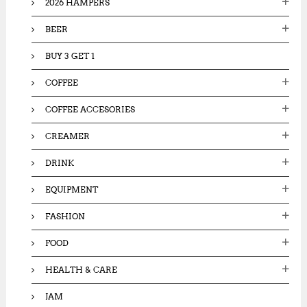
2026 HAMPERS
r
:
BEER
BUY 3 GET 1
COFFEE
COFFEE ACCESORIES
CREAMER
DRINK
EQUIPMENT
FASHION
FOOD
HEALTH & CARE
JAM