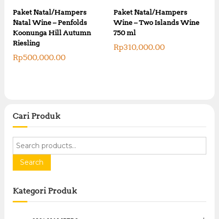
Paket Natal/Hampers
Paket Natal/Hampers
Natal Wine – Penfolds
Wine – Two Islands Wine
Koonunga Hill Autumn
750 ml
Riesling
Rp
310,000.00
Rp
500,000.00
Cari Produk
S
e
a
Search
r
c
Kategori Produk
h
f
o