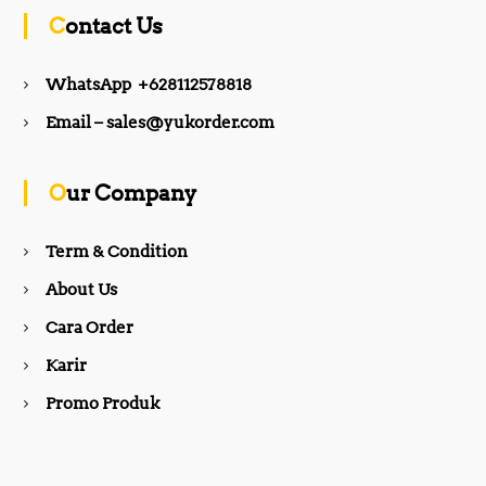
c
s
Contact Us
e
t
WhatsApp +628112578818
b
a
Email – sales@yukorder.com
o
g
Our Company
o
r
Term & Condition
About Us
k
a
Cara Order
m
Karir
Promo Produk