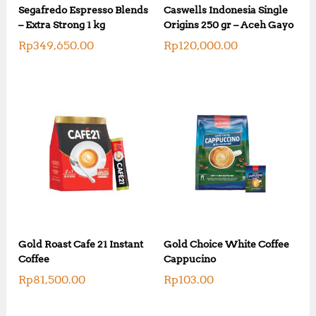
Segafredo Espresso Blends
Caswells Indonesia Single
– Extra Strong 1 kg
Origins 250 gr – Aceh Gayo
Rp
349,650.00
Rp
120,000.00
Gold Roast Cafe 21 Instant
Gold Choice White Coffee
Coffee
Cappucino
Rp
81,500.00
Rp
103.00