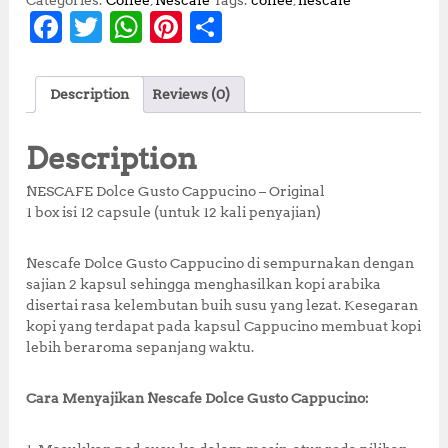
Categories:
Coffee
,
Nescafe
Tags:
coffee
,
nescafe
F
T
W
Pi
S
a
w
h
n
h
c
it
at
te
a
Description
Reviews (0)
e
te
s
r
r
b
r
A
e
e
Description
o
p
st
NESCAFE Dolce Gusto Cappucino – Original
o
p
1 box isi 12 capsule (untuk 12 kali penyajian)
k
Nescafe Dolce Gusto Cappucino di sempurnakan dengan
sajian 2 kapsul sehingga menghasilkan kopi arabika
disertai rasa kelembutan buih susu yang lezat. Kesegaran
kopi yang terdapat pada kapsul Cappucino membuat kopi
lebih beraroma sepanjang waktu.
Cara Menyajikan Nescafe Dolce Gusto Cappucino: