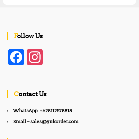
Follow Us
F
I
a
n
c
s
Contact Us
e
t
WhatsApp +628112578818
b
a
Email – sales@yukorder.com
o
g