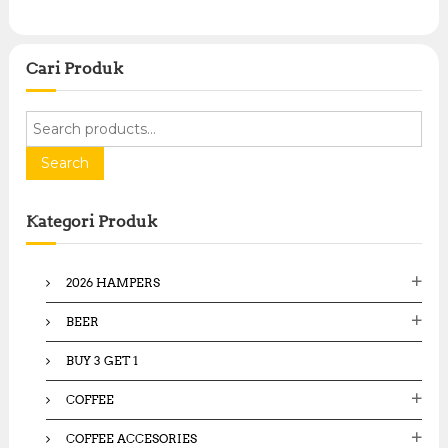
Cari Produk
S
e
a
Search
r
c
Kategori Produk
h
f
o
2026 HAMPERS
r
:
BEER
BUY 3 GET 1
COFFEE
COFFEE ACCESORIES