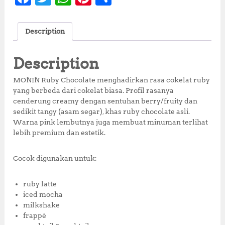
a
w
h
n
h
c
it
at
te
a
Description
e
te
s
r
r
b
r
A
e
e
Description
o
p
st
MONIN Ruby Chocolate menghadirkan rasa cokelat ruby
o
p
yang berbeda dari cokelat biasa. Profil rasanya
cenderung creamy dengan sentuhan berry/fruity dan
k
sedikit tangy (asam segar), khas ruby chocolate asli.
Warna pink lembutnya juga membuat minuman terlihat
lebih premium dan estetik.
Cocok digunakan untuk:
ruby latte
iced mocha
milkshake
frappé