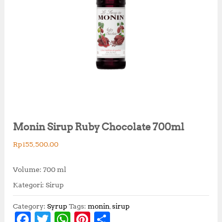
Monin Sirup Ruby Chocolate 700ml
Rp
155,500.00
Volume: 700 ml
Kategori: Sirup
Category:
Syrup
Tags:
monin
,
sirup
F
T
W
Pi
S