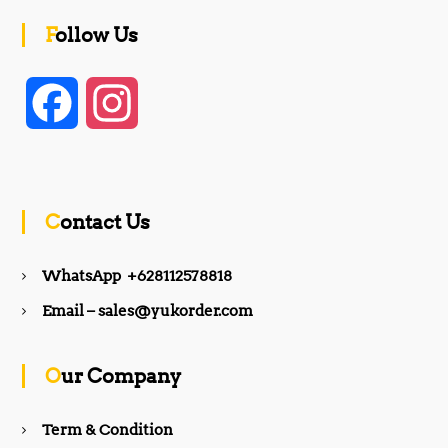
Follow Us
F
I
a
n
c
s
Contact Us
e
t
WhatsApp +628112578818
b
a
Email – sales@yukorder.com
o
g
Our Company
o
r
Term & Condition