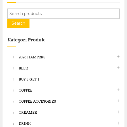
S
e
a
Search
r
c
Kategori Produk
h
f
o
2026 HAMPERS
r
:
BEER
BUY 3 GET 1
COFFEE
COFFEE ACCESORIES
CREAMER
DRINK