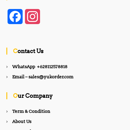
F
I
a
n
c
s
Contact Us
e
t
WhatsApp +628112578818
b
a
Email – sales@yukorder.com
o
g
Our Company
o
r
Term & Condition
About Us
k
a