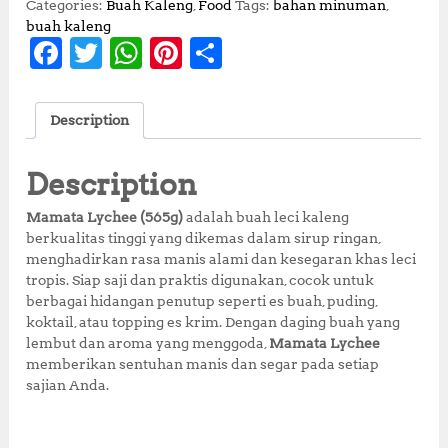
Categories:
Buah Kaleng
,
Food
Tags:
bahan minuman
,
buah kaleng
F
T
W
Pi
S
a
w
h
n
h
c
it
at
te
a
Description
e
te
s
r
r
b
r
A
e
e
Description
o
p
st
Mamata Lychee (565g)
adalah buah leci kaleng
o
p
berkualitas tinggi yang dikemas dalam sirup ringan,
menghadirkan rasa manis alami dan kesegaran khas leci
k
tropis. Siap saji dan praktis digunakan, cocok untuk
berbagai hidangan penutup seperti es buah, puding,
koktail, atau topping es krim. Dengan daging buah yang
lembut dan aroma yang menggoda,
Mamata Lychee
memberikan sentuhan manis dan segar pada setiap
sajian Anda.