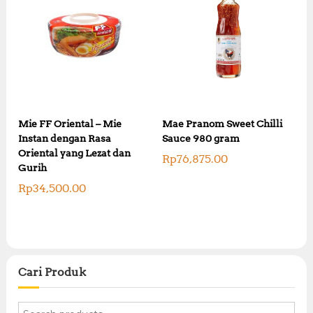
Mie FF Oriental – Mie
Mae Pranom Sweet Chilli
Instan dengan Rasa
Sauce 980 gram
Oriental yang Lezat dan
Rp
76,875.00
Gurih
Rp
34,500.00
Cari Produk
S