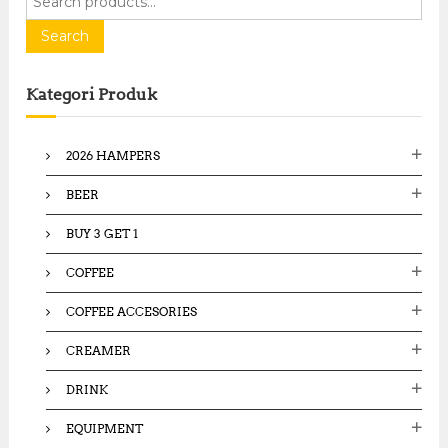
e
a
Search
r
c
Kategori Produk
h
f
o
2026 HAMPERS
r
:
BEER
BUY 3 GET 1
COFFEE
COFFEE ACCESORIES
CREAMER
DRINK
EQUIPMENT