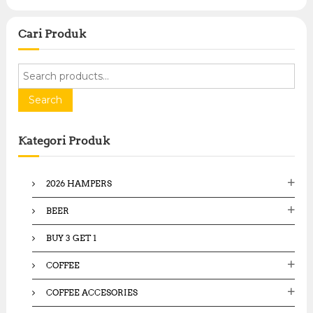
Cari Produk
S
e
a
Search
r
c
Kategori Produk
h
f
o
2026 HAMPERS
r
:
BEER
BUY 3 GET 1
COFFEE
COFFEE ACCESORIES