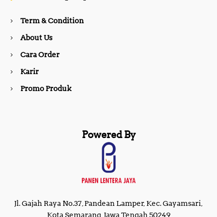
o
r
Term & Condition
About Us
k
a
Cara Order
m
Karir
Promo Produk
Powered By
Jl. Gajah Raya No.37, Pandean Lamper, Kec. Gayamsari,
Kota Semarang, Jawa Tengah 50249