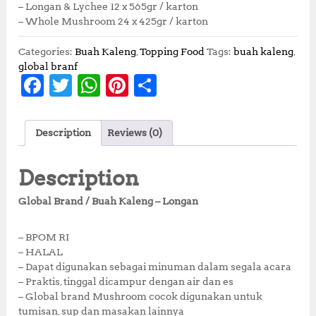
– Longan & Lychee 12 x 565gr / karton
– Whole Mushroom 24 x 425gr / karton
Categories:
Buah Kaleng
,
Topping Food
Tags:
buah kaleng
,
global branf
F
T
W
Pi
S
a
w
h
n
h
c
it
at
te
a
Description
Reviews (0)
e
te
s
r
r
b
r
A
e
e
Description
o
p
st
Global Brand / Buah Kaleng – Longan
o
p
k
– BPOM RI
– HALAL
– Dapat digunakan sebagai minuman dalam segala acara
– Praktis, tinggal dicampur dengan air dan es
– Global brand Mushroom cocok digunakan untuk
tumisan, sup dan masakan lainnya