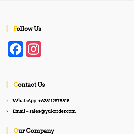
Follow Us
F
I
a
n
c
s
Contact Us
e
t
WhatsApp +628112578818
b
a
Email – sales@yukorder.com
o
g
Our Company