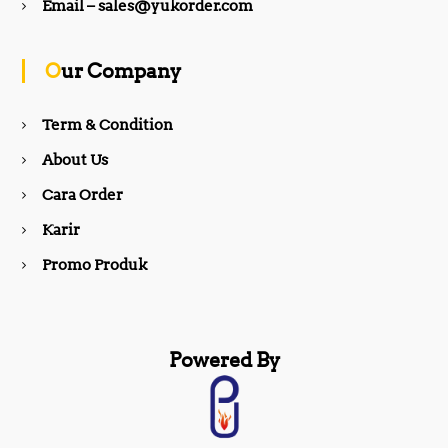
b
a
Email – sales@yukorder.com
o
g
Our Company
o
r
Term & Condition
About Us
k
a
Cara Order
m
Karir
Promo Produk
Powered By