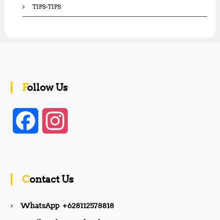
TIPS-TIPS
Follow Us
F
I
a
n
c
s
Contact Us
e
t
WhatsApp +628112578818