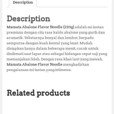
c
it
at
te
a
Description
e
te
s
r
r
b
r
A
e
e
Description
o
p
st
Mamata Abalone Flavor Noodle (220g)
adalah mi instan
o
p
premium dengan cita rasa kaldu abalone yang gurih dan
aromatik. Teksturnya kenyal dan lembut, berpadu
k
sempurna dengan kuah kental yang lezat. Mudah
disiapkan hanya dalam beberapa menit, cocok untuk
dinikmati saat lapar atau sebagai hidangan cepat saji yang
memanjakan lidah. Dengan rasa khas laut yang mewah,
Mamata Abalone Flavor Noodle
menghadirkan
pengalaman mi instan yang istimewa.
Related products