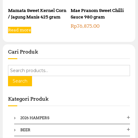
Mamata Sweet Kernel Corn
Mae Pranom Sweet Chilli
/ Jagung Manis 425 gram
Sauce 980 gram
Rp
76,875.00
Read more
Cari Produk
S
e
a
Search
r
c
Kategori Produk
h
f
o
2026 HAMPERS
r
:
BEER