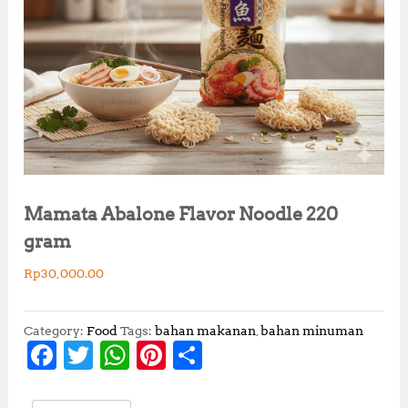
Mamata Abalone Flavor Noodle 220
gram
Rp
30,000.00
Category:
Food
Tags:
bahan makanan
,
bahan minuman
F
T
W
Pi
S
a
w
h
n
h