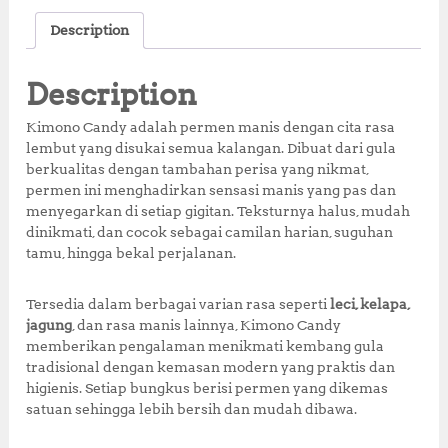
c
it
at
te
a
Description
e
te
s
r
r
b
r
A
e
e
Description
o
p
st
Kimono Candy adalah permen manis dengan cita rasa
o
p
lembut yang disukai semua kalangan. Dibuat dari gula
berkualitas dengan tambahan perisa yang nikmat,
k
permen ini menghadirkan sensasi manis yang pas dan
menyegarkan di setiap gigitan. Teksturnya halus, mudah
dinikmati, dan cocok sebagai camilan harian, suguhan
tamu, hingga bekal perjalanan.
Tersedia dalam berbagai varian rasa seperti
leci, kelapa,
jagung
, dan rasa manis lainnya, Kimono Candy
memberikan pengalaman menikmati kembang gula
tradisional dengan kemasan modern yang praktis dan
higienis. Setiap bungkus berisi permen yang dikemas
satuan sehingga lebih bersih dan mudah dibawa.