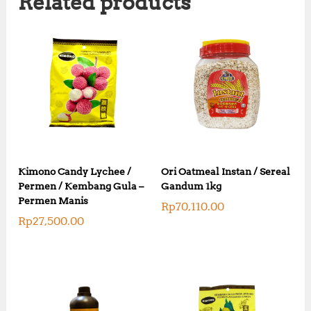
Related products
Kimono Candy Lychee /
Ori Oatmeal Instan / Sereal
Permen / Kembang Gula –
Gandum 1kg
Permen Manis
Rp
70,110.00
Rp
27,500.00