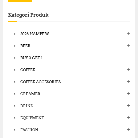
r
c
Kategori Produk
h
f
o
2026 HAMPERS
r
:
BEER
BUY 3 GET 1
COFFEE
COFFEE ACCESORIES
CREAMER
DRINK
EQUIPMENT
FASHION