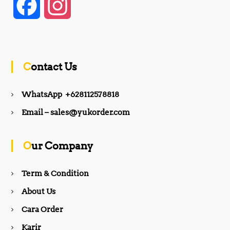
F
I
a
n
c
s
Contact Us
e
t
WhatsApp +628112578818
b
a
Email – sales@yukorder.com
o
g
Our Company
o
r
Term & Condition
About Us
k
a
Cara Order
m
Karir