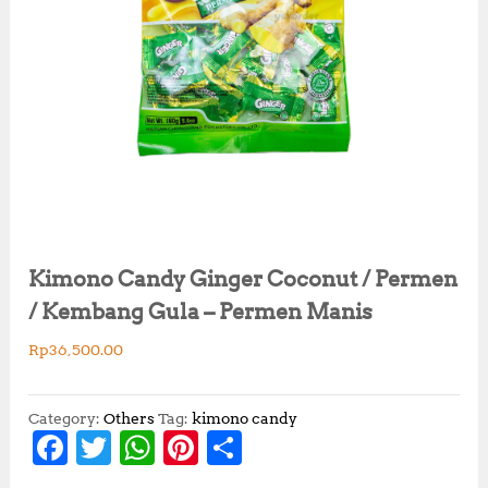
Kimono Candy Ginger Coconut / Permen
/ Kembang Gula – Permen Manis
Rp
36,500.00
Category:
Others
Tag:
kimono candy
F
T
W
Pi
S
a
w
h
n
h