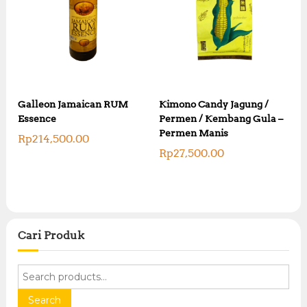
Galleon Jamaican RUM
Kimono Candy Jagung /
Essence
Permen / Kembang Gula –
Permen Manis
Rp
214,500.00
Rp
27,500.00
Cari Produk
S
e
a
Search