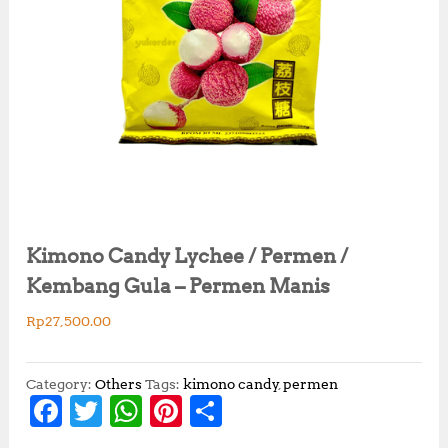
Kimono Candy Lychee / Permen /
Kembang Gula – Permen Manis
Rp
27,500.00
Category:
Others
Tags:
kimono candy
,
permen
F
T
W
Pi
S
a
w
h
n
h