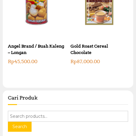
Angel Brand / Buah Kaleng
Gold Roast Cereal
– Longan
Chocolate
Rp
45,500.00
Rp
87,000.00
Cari Produk
S
e
a
Search
r