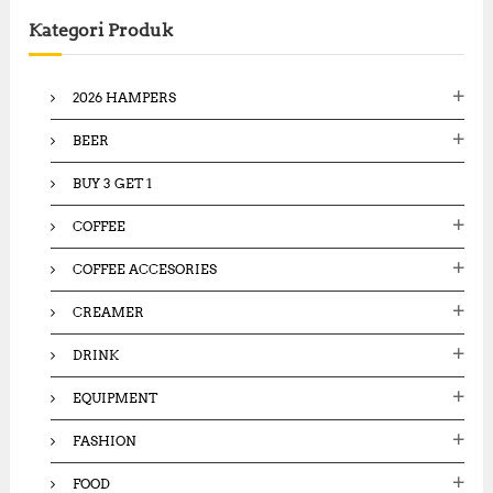
c
Kategori Produk
h
f
o
2026 HAMPERS
r
:
BEER
BUY 3 GET 1
COFFEE
COFFEE ACCESORIES
CREAMER
DRINK
EQUIPMENT
FASHION
FOOD