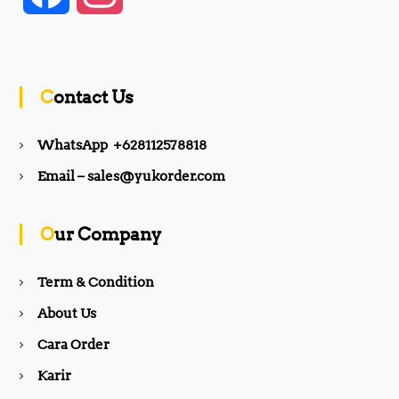
a
n
c
s
Contact Us
e
t
WhatsApp +628112578818
b
a
Email – sales@yukorder.com
o
g
Our Company
o
r
Term & Condition
About Us
k
a
Cara Order
m
Karir