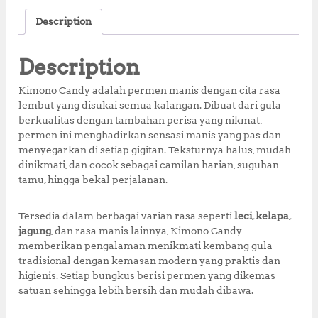
c
it
at
te
a
Description
e
te
s
r
r
b
r
A
e
e
Description
o
p
st
Kimono Candy adalah permen manis dengan cita rasa
o
p
lembut yang disukai semua kalangan. Dibuat dari gula
berkualitas dengan tambahan perisa yang nikmat,
k
permen ini menghadirkan sensasi manis yang pas dan
menyegarkan di setiap gigitan. Teksturnya halus, mudah
dinikmati, dan cocok sebagai camilan harian, suguhan
tamu, hingga bekal perjalanan.
Tersedia dalam berbagai varian rasa seperti
leci, kelapa,
jagung
, dan rasa manis lainnya, Kimono Candy
memberikan pengalaman menikmati kembang gula
tradisional dengan kemasan modern yang praktis dan
higienis. Setiap bungkus berisi permen yang dikemas
satuan sehingga lebih bersih dan mudah dibawa.