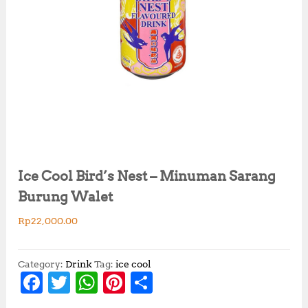
Ice Cool Bird’s Nest – Minuman Sarang
Burung Walet
Rp
22,000.00
Category:
Drink
Tag:
ice cool
F
T
W
Pi
S
a
w
h
n
h