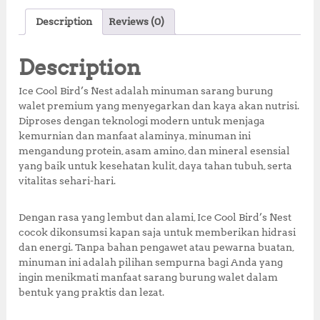
c
it
at
te
a
Description
Reviews (0)
e
te
s
r
r
b
r
A
e
e
Description
o
p
st
Ice Cool Bird’s Nest adalah minuman sarang burung
o
p
walet premium yang menyegarkan dan kaya akan nutrisi.
Diproses dengan teknologi modern untuk menjaga
k
kemurnian dan manfaat alaminya, minuman ini
mengandung protein, asam amino, dan mineral esensial
yang baik untuk kesehatan kulit, daya tahan tubuh, serta
vitalitas sehari-hari.
Dengan rasa yang lembut dan alami, Ice Cool Bird’s Nest
cocok dikonsumsi kapan saja untuk memberikan hidrasi
dan energi. Tanpa bahan pengawet atau pewarna buatan,
minuman ini adalah pilihan sempurna bagi Anda yang
ingin menikmati manfaat sarang burung walet dalam
bentuk yang praktis dan lezat.