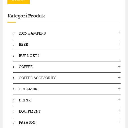
r
c
Kategori Produk
h
f
o
2026 HAMPERS
r
:
BEER
BUY 3 GET 1
COFFEE
COFFEE ACCESORIES
CREAMER
DRINK
EQUIPMENT
FASHION