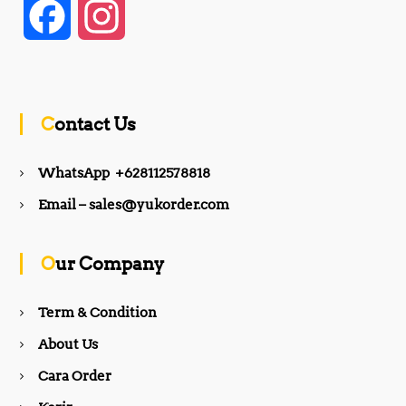
F
I
a
n
c
s
Contact Us
e
t
WhatsApp +628112578818
b
a
Email – sales@yukorder.com
o
g
Our Company
o
r
Term & Condition
About Us
k
a
Cara Order
m