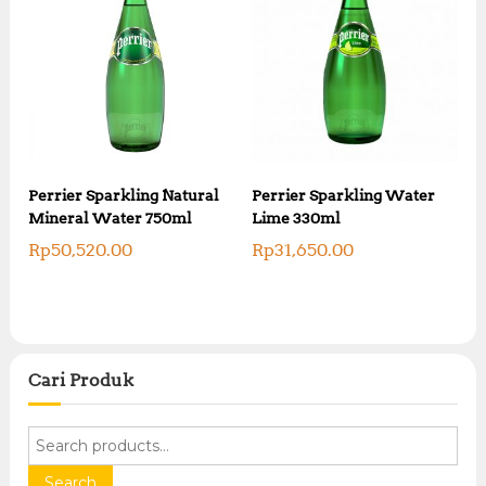
Perrier Sparkling Natural
Perrier Sparkling Water
Mineral Water 750ml
Lime 330ml
Rp
50,520.00
Rp
31,650.00
Cari Produk
S
e
a
Search