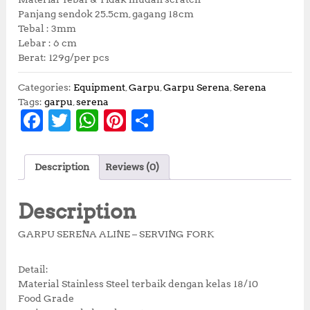
Panjang sendok 25.5cm, gagang 18cm
Tebal : 3mm
Lebar : 6 cm
Berat: 129g/per pcs
Categories:
Equipment
,
Garpu
,
Garpu Serena
,
Serena
Tags:
garpu
,
serena
F
T
W
Pi
S
a
w
h
n
h
c
it
at
te
a
Description
Reviews (0)
e
te
s
r
r
b
r
A
e
e
Description
o
p
st
GARPU SERENA ALINE – SERVING FORK
o
p
k
Detail:
Material Stainless Steel terbaik dengan kelas 18/10
Food Grade