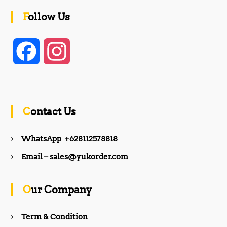
Follow Us
F
I
a
n
c
s
Contact Us
e
t
WhatsApp +628112578818
b
a
Email – sales@yukorder.com
o
g
Our Company
o
r
Term & Condition