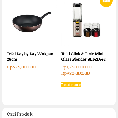
Sale!
Tefal Day by Day Wokpan
Tefal Click & Taste Mini
28cm
Glass Blender BL142A42
O
Rp
644,000.00
Rp
1,740,000.00
r
C
Rp
920,000.00
i
u
g
r
Read more
i
r
n
e
a
n
l
t
p
p
r
r
i
Cari Produk
i