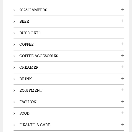
o
2026 HAMPERS
r
:
BEER
BUY 3 GET 1
COFFEE
COFFEE ACCESORIES
CREAMER
DRINK
EQUIPMENT
FASHION
FOOD
HEALTH & CARE