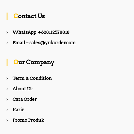
c
s
Contact Us
e
t
WhatsApp +628112578818
b
a
Email – sales@yukorder.com
o
g
Our Company
o
r
Term & Condition
About Us
k
a
Cara Order
m
Karir
Promo Produk