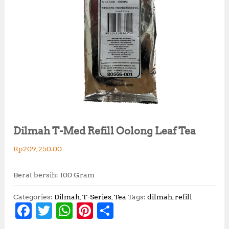
Dilmah T-Med Refill Oolong Leaf Tea
Rp
209,250.00
Berat bersih: 100 Gram
Categories:
Dilmah
,
T-Series
,
Tea
Tags:
dilmah
,
refill
F
T
W
Pi
S
a
w
h
n
h