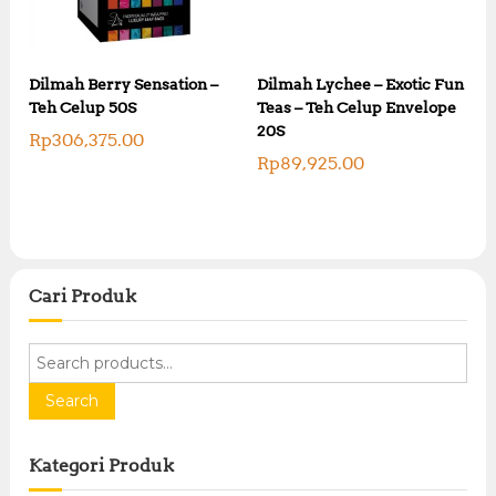
Dilmah Berry Sensation –
Dilmah Lychee – Exotic Fun
Teh Celup 50S
Teas – Teh Celup Envelope
20S
Rp
306,375.00
Rp
89,925.00
Cari Produk
S
e
a
Search
r
c
Kategori Produk
h
f