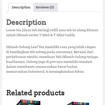
c
it
at
te
a
Description
Reviews (0)
e
te
s
r
r
b
r
A
e
e
Description
o
p
st
Loose tea (daun teh kering) refill atau teh isi ulang khusus
o
p
untuk Dilmah series T Med & T Mini Caddy.
k
Dilmah Oolong Leaf Tea memiliki rasa yang lebih ringan
di bandingkan teh oolong pada umumnya. Berasal dari
perkebunan sendiri, membuat Teh Dilmah Oolong terjaga
kualitasnya. Oolong juga di percaya memiliki manfaat
dalam membantu menurunkan berat badan,
menurunkan kolesterol, & meningkatakan fokus.
Related products