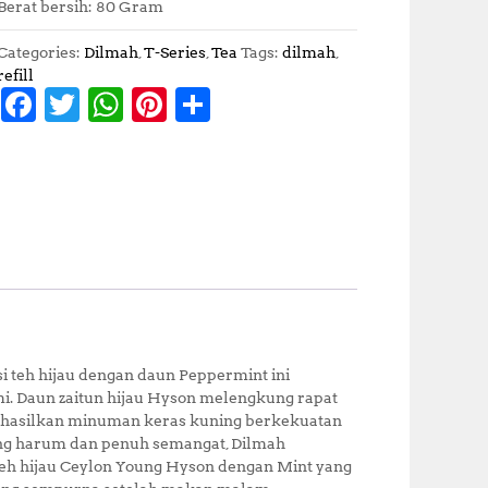
Berat bersih: 80 Gram
Categories:
Dilmah
,
T-Series
,
Tea
Tags:
dilmah
,
refill
F
T
W
Pi
S
a
w
h
n
h
c
it
at
te
a
e
te
s
r
r
b
r
A
e
e
o
p
st
o
p
k
teh hijau dengan daun Peppermint ini
. Daun zaitun hijau Hyson melengkung rapat
enghasilkan minuman keras kuning berkekuatan
yang harum dan penuh semangat, Dilmah
 hijau Ceylon Young Hyson dengan Mint yang