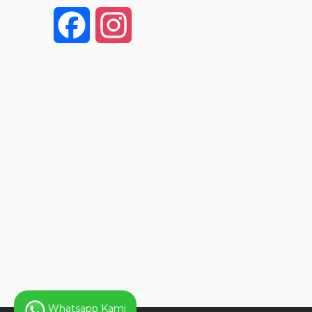
F
I
a
n
c
s
e
t
b
a
o
g
o
r
k
a
Whatsapp Kami