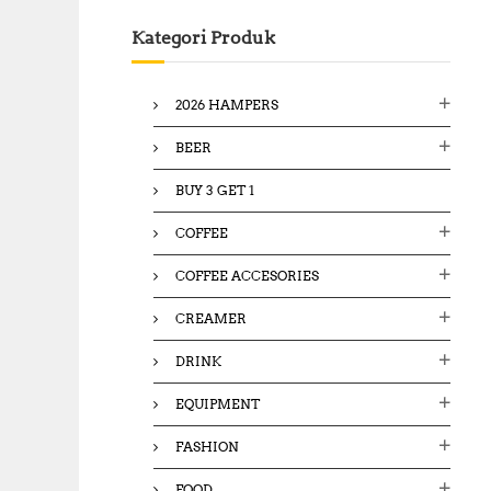
c
Kategori Produk
h
f
o
2026 HAMPERS
r
:
BEER
BUY 3 GET 1
COFFEE
COFFEE ACCESORIES
CREAMER
DRINK
EQUIPMENT
FASHION
FOOD