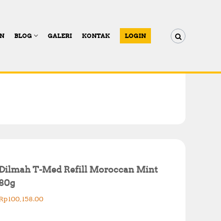
AN
BLOG
GALERI
KONTAK
LOGIN
Dilmah T-Med Refill Moroccan Mint
80g
Rp
100,158.00