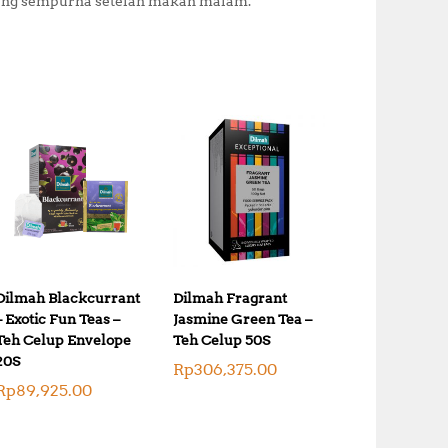
ang sempurna setelah makan malam.
Dilmah Blackcurrant
Dilmah Fragrant
– Exotic Fun Teas –
Jasmine Green Tea –
Teh Celup Envelope
Teh Celup 50S
20S
Rp
306,375.00
Rp
89,925.00