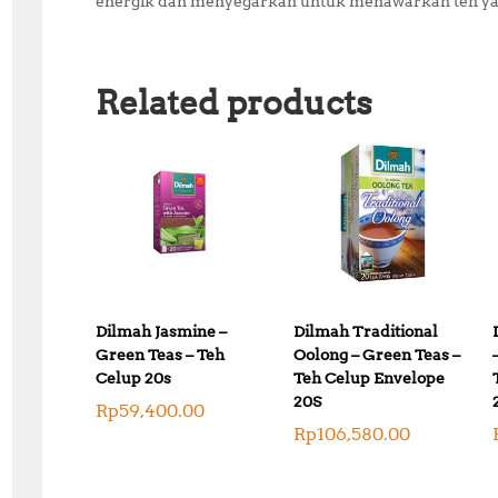
energik dan menyegarkan untuk menawarkan teh y
Related products
Dilmah Jasmine –
Dilmah Traditional
Green Teas – Teh
Oolong – Green Teas –
Celup 20s
Teh Celup Envelope
20S
Rp
59,400.00
Rp
106,580.00