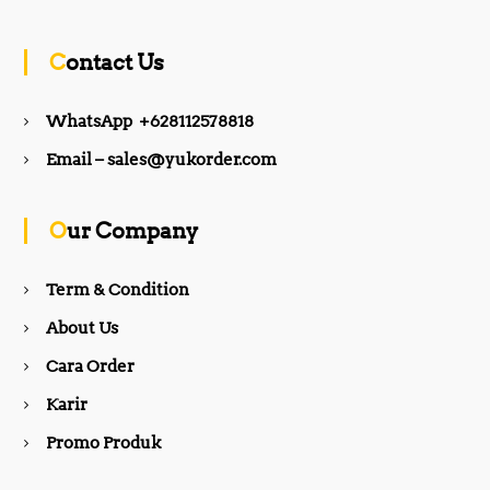
c
s
Contact Us
e
t
WhatsApp +628112578818
b
a
Email – sales@yukorder.com
o
g
Our Company
o
r
Term & Condition
About Us
k
a
Cara Order
m
Karir
Promo Produk