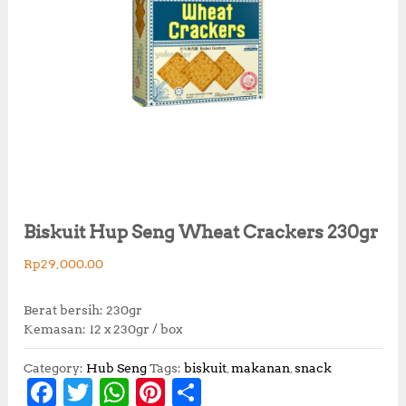
Biskuit Hup Seng Wheat Crackers 230gr
Rp
29,000.00
Berat bersih: 230gr
Kemasan: 12 x 230gr / box
Category:
Hub Seng
Tags:
biskuit
,
makanan
,
snack
F
T
W
Pi
S