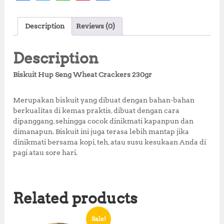
a
w
h
n
h
c
it
at
te
a
Description
Reviews (0)
e
te
s
r
r
b
r
A
e
e
Description
o
p
st
Biskuit Hup Seng Wheat Crackers 230gr
o
p
k
Merupakan biskuit yang dibuat dengan bahan-bahan
berkualitas di kemas praktis, dibuat dengan cara
dipanggang, sehingga cocok dinikmati kapanpun dan
dimanapun. Biskuit ini juga terasa lebih mantap jika
dinikmati bersama kopi, teh, atau susu kesukaan Anda di
pagi atau sore hari.
Related products
Sale!