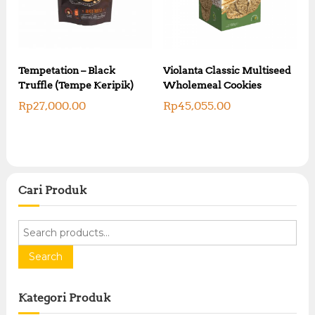
e
e
w
i
a
s
s
:
:
R
R
Tempetation – Black
Violanta Classic Multiseed
p
p
Truffle (Tempe Keripik)
Wholemeal Cookies
1
2
0
Rp
27,000.00
Rp
45,055.00
0
,
,
0
0
0
0
0
0
.
.
0
0
0
Cari Produk
0
.
.
S
e
a
Search
r
c
Kategori Produk
h
f