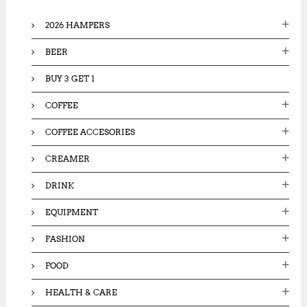
o
2026 HAMPERS
r
:
BEER
BUY 3 GET 1
COFFEE
COFFEE ACCESORIES
CREAMER
DRINK
EQUIPMENT
FASHION
FOOD
HEALTH & CARE