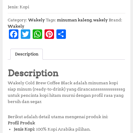
Jenis: Kopi
Category:
Wakely
Tags:
minuman kaleng
,
wakely
Brand:
Wakely
F
T
W
Pi
S
a
w
h
n
h
c
it
at
te
a
Description
e
te
s
r
r
b
r
A
e
e
Description
o
p
st
Wakely Cold Brew Coffee Black adalah minuman kopi
o
p
siap minum (ready-to-drink) yang dirancansssssssssssssg
untuk pencinta kopi hitam murni dengan profil rasa yang
k
bersih dan segar.
Berikut adalah detail utama mengenai produk ini:
Profil Produk
Jenis Kopi:
100% Kopi Arabika pilihan.