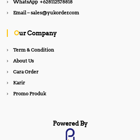
WhatsApp +628112578818
b
a
Email – sales@yukorder.com
o
g
Our Company
o
r
Term & Condition
About Us
k
a
Cara Order
m
Karir
Promo Produk
Powered By