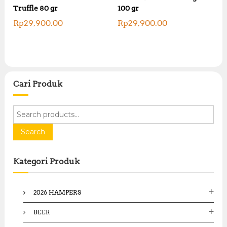
Truffle 80 gr
100 gr
Rp
29,900.00
Rp
29,900.00
Cari Produk
S
e
a
Search
r
c
Kategori Produk
h
f
o
2026 HAMPERS
r
:
BEER