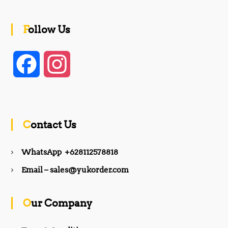
Follow Us
F
I
a
n
c
s
Contact Us
e
t
WhatsApp +628112578818
b
a
Email – sales@yukorder.com
o
g
Our Company
o
r