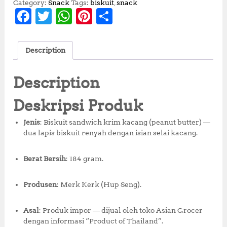
Category:
Snack
Tags:
biskuit
,
snack
F
T
W
Pi
S
a
w
h
n
h
c
it
at
te
a
Description
e
te
s
r
r
b
r
A
e
e
Description
o
p
st
Deskripsi Produk
o
p
Jenis
: Biskuit sandwich krim kacang (peanut butter) —
k
dua lapis biskuit renyah dengan isian selai kacang.
Berat Bersih
: 184 gram.
Produsen
: Merk Kerk (Hup Seng).
Asal
: Produk impor — dijual oleh toko Asian Grocer
dengan informasi “Product of Thailand”.