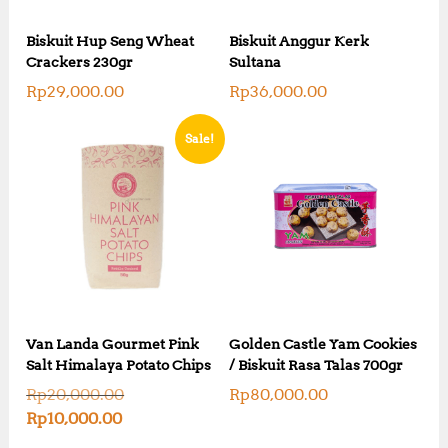
Biskuit Hup Seng Wheat
Biskuit Anggur Kerk
Crackers 230gr
Sultana
Rp
29,000.00
Rp
36,000.00
Sale!
Van Landa Gourmet Pink
Golden Castle Yam Cookies
Salt Himalaya Potato Chips
/ Biskuit Rasa Talas 700gr
O
Rp
20,000.00
Rp
80,000.00
r
C
Rp
10,000.00
i
u
g