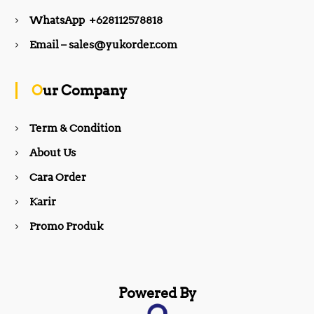
e
t
WhatsApp +628112578818
b
a
Email – sales@yukorder.com
o
g
Our Company
o
r
Term & Condition
About Us
k
a
Cara Order
m
Karir
Promo Produk
Powered By