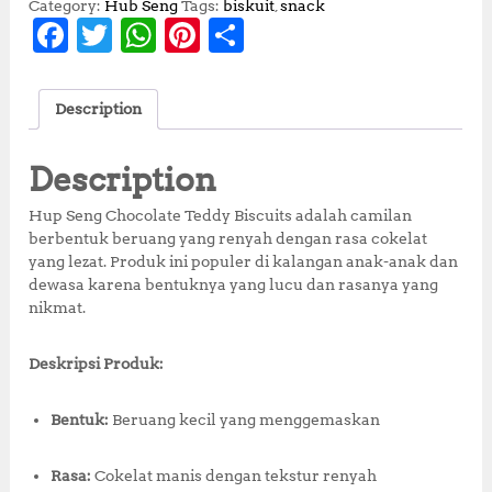
Category:
Hub Seng
Tags:
biskuit
,
snack
F
T
W
Pi
S
a
w
h
n
h
c
it
at
te
a
Description
e
te
s
r
r
b
r
A
e
e
Description
o
p
st
Hup Seng Chocolate Teddy Biscuits adalah camilan
o
p
berbentuk beruang yang renyah dengan rasa cokelat
yang lezat. Produk ini populer di kalangan anak-anak dan
k
dewasa karena bentuknya yang lucu dan rasanya yang
nikmat.
Deskripsi Produk:
Bentuk:
Beruang kecil yang menggemaskan
Rasa:
Cokelat manis dengan tekstur renyah