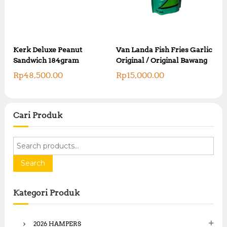
Kerk Deluxe Peanut
Van Landa Fish Fries Garlic
Sandwich 184gram
Original / Original Bawang
Rp
48,500.00
Rp
15,000.00
Cari Produk
S
e
a
Search
r
c
Kategori Produk
h
f
o
2026 HAMPERS
r