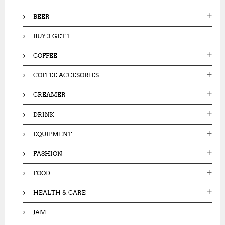
:
BEER
BUY 3 GET 1
COFFEE
COFFEE ACCESORIES
CREAMER
DRINK
EQUIPMENT
FASHION
FOOD
HEALTH & CARE
JAM