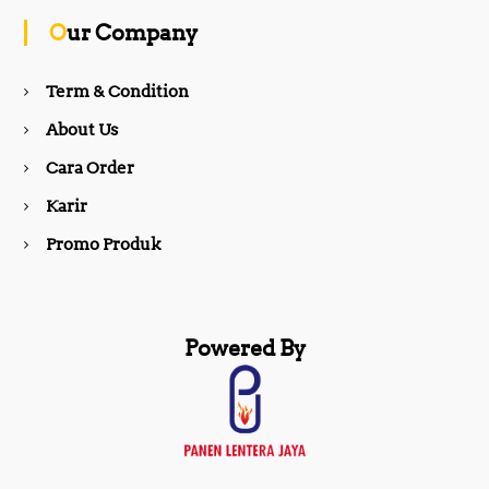
o
g
Our Company
o
r
Term & Condition
About Us
k
a
Cara Order
m
Karir
Promo Produk
Powered By