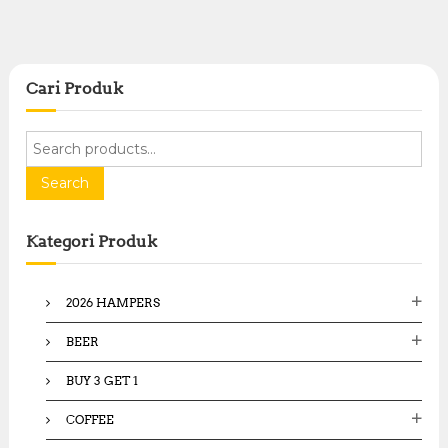
Cari Produk
S
e
a
Search
r
c
Kategori Produk
h
f
o
2026 HAMPERS
r
:
BEER
BUY 3 GET 1
COFFEE