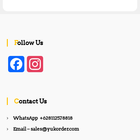
Follow Us
F
I
a
n
c
s
Contact Us
e
t
WhatsApp +628112578818
b
a
Email – sales@yukorder.com