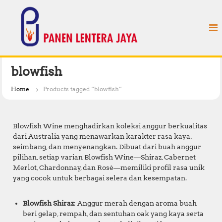
S
P
k
a
i
n
p
e
t
n
o
L
c
blowfish
e
o
n
n
Home
Products tagged “blowfish”
t
t
e
e
n
r
Blowfish Wine menghadirkan koleksi anggur berkualitas
t
a
dari Australia yang menawarkan karakter rasa kaya,
seimbang, dan menyenangkan. Dibuat dari buah anggur
J
pilihan, setiap varian Blowfish Wine—Shiraz, Cabernet
a
Merlot, Chardonnay, dan Rosé—memiliki profil rasa unik
y
yang cocok untuk berbagai selera dan kesempatan.
a
Blowfish Shiraz
: Anggur merah dengan aroma buah
beri gelap, rempah, dan sentuhan oak yang kaya serta