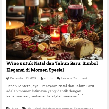
a
n
P
r
a
k
t
i
s
d
a
n
L
e
z
Wine untuk Natal dan Tahun Baru: Simbol
a
Elegansi di Momen Spesial
t
u
o
December 13, 2024
admin
Leave a Comment
n
n
t
Panen Lentera Jaya – Perayaan Natal dan Tahun Baru
W
u
adalah momen istimewa yang identik dengan
i
k
n
kebersamaan, makanan lezat, dan suasana […]
S
e
e
u
g
,
,
,
blog
#alkohol
#christmasthampers
#dessertwine
n