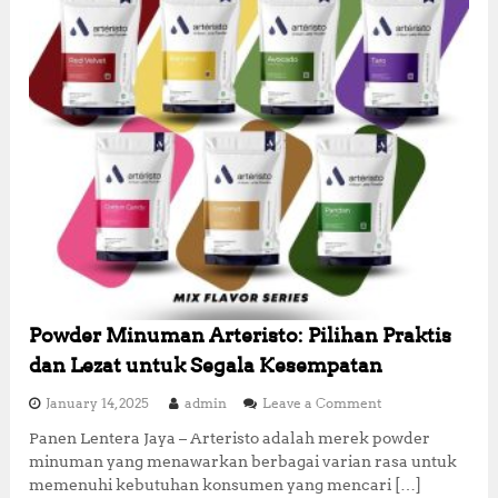
n
o
l
o
g
i
,
K
e
u
n
g
g
u
l
a
Powder Minuman Arteristo: Pilihan Praktis
n
,
dan Lezat untuk Segala Kesempatan
d
a
o
January 14, 2025
admin
Leave a Comment
n
n
Panen Lentera Jaya – Arteristo adalah merek powder
R
P
e
minuman yang menawarkan berbagai varian rasa untuk
o
k
w
memenuhi kebutuhan konsumen yang mencari […]
o