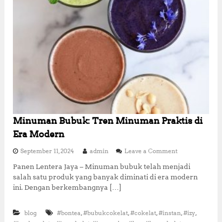
a
n
d
a
n
B
e
r
k
u
a
l
i
t
Minuman Bubuk: Tren Minuman Praktis di
a
Era Modern
s
d
o
September 11, 2024
admin
Leave a Comment
a
n
r
Panen Lentera Jaya – Minuman bubuk telah menjadi
M
i
salah satu produk yang banyak diminati di era modern
i
I
n
ini. Dengan berkembangnya […]
t
u
a
m
l
,
,
,
,
,
blog
#bontea
#bubukcokelat
#cokelat
#instan
a
#izy
i
n