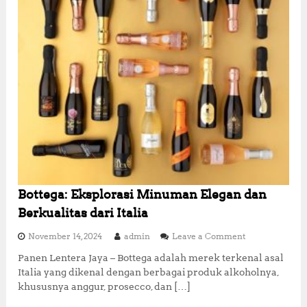
b
o
l
E
l
e
g
a
n
s
i
d
i
M
o
m
Bottega: Eksplorasi Minuman Elegan dan
e
n
Berkualitas dari Italia
S
p
o
November 14, 2024
admin
Leave a Comment
e
n
Panen Lentera Jaya – Bottega adalah merek terkenal asal
s
B
Italia yang dikenal dengan berbagai produk alkoholnya,
i
o
a
t
khususnya anggur, prosecco, dan […]
l
t