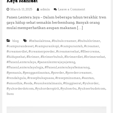
Kaya Manfaat
o
March 13, 2025
admin
Leave a Comment
n
Panen Lentera Jaya – Dalam beberapa tahun terakhir, tren
F
gaya hidup sehat semakin berkembang. Banyak orang
i
b
mulai memperhatikan asupan makanan […]
e
r
,
,
,
blog
#bebaslaktosa
#bubukcreamer
#bubukkrimer
C
r
,
,
,
,
#campurandesset
#campurankopi
#campuranteh
#creamer
e
,
,
,
,
#creamerdiet
#creamerpowder
#creamersehat
#fibercreme
m
,
,
,
,
,
#hidupsehat
#krimer
#krimerbubuk
#krimerdiet
#krimersehat
e
,
,
#PanenLenteraJaya
#panenlenterajayajateng
:
,
,
#PanenLenteraJayaJogja
#PanenLenteraJayaSemarang
A
,
,
,
,
#pemanis
#penggantisantan
#powder
#powdercreamer
l
t
,
,
,
,
#rendahgula
#resepbukapuasa
#resepminuman
#santan
e
,
,
,
,
,
#smoothie
#soda
#susukentalmanis
#tinggiserat
#yukorder
r
,
,
,
,
#yukorderdotcom
#yukorderspirit
#yukserbu
#yukserbudotcom
n
Susu
a
t
i
f