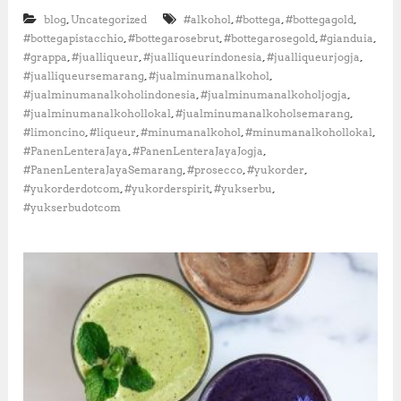
e
,
,
,
,
blog
Uncategorized
#alkohol
#bottega
#bottegagold
g
a
,
,
,
,
#bottegapistacchio
#bottegarosebrut
#bottegarosegold
#gianduia
:
,
,
,
,
#grappa
#jualliqueur
#jualliqueurindonesia
#jualliqueurjogja
E
,
,
#jualliqueursemarang
#jualminumanalkohol
k
,
,
#jualminumanalkoholindonesia
#jualminumanalkoholjogja
s
,
,
#jualminumanalkohollokal
#jualminumanalkoholsemarang
p
,
,
,
,
#limoncino
#liqueur
#minumanalkohol
#minumanalkohollokal
l
o
,
,
#PanenLenteraJaya
#PanenLenteraJayaJogja
r
,
,
,
#PanenLenteraJayaSemarang
#prosecco
#yukorder
a
,
,
,
#yukorderdotcom
#yukorderspirit
#yukserbu
s
#yukserbudotcom
i
M
i
n
u
m
a
n
E
l
e
g