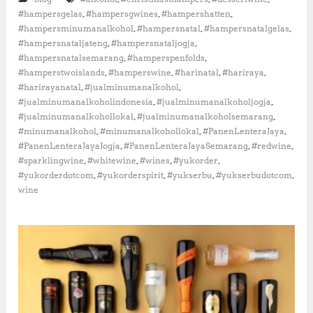
a
t
,
,
,
#hampersgelas
#hampersgwines
#hampershatten
l
u
,
,
,
#hampersminumanalkohol
#hampersnatal
#hampersnatalgelas
a
k
,
,
K
#hampersnataljateng
#hampersnataljogja
N
e
,
,
#hampersnatalsemarang
#hamperspenfolds
a
s
,
,
,
,
#hamperstwoislands
#hamperswine
#harinatal
#hariraya
t
e
,
,
#harirayanatal
#jualminumanalkohol
a
m
l
,
,
#jualminumanalkoholindonesia
#jualminumanalkoholjogja
p
d
,
,
#jualminumanalkohollokal
#jualminumanalkoholsemarang
a
a
,
,
,
t
#minumanalkohol
#minumanalkohollokal
#PanenLenteraJaya
n
a
,
,
,
#PanenLenteraJayaJogja
#PanenLenteraJayaSemarang
#redwine
T
n
,
,
,
,
#sparklingwine
#whitewine
#wines
#yukorder
a
,
,
,
,
#yukorderdotcom
#yukorderspirit
#yukserbu
#yukserbudotcom
h
u
wine
n
B
a
r
u
:
S
i
m