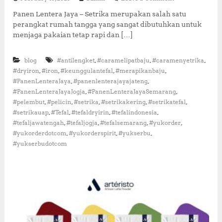
t
n
Panen Lentera Jaya – Setrika merupakan salah satu
M
perangkat rumah tangga yang sangat dibutuhkan untuk
e
n
menjaga pakaian tetap rapi dan […]
g
e
,
,
,
blog
#antilengket
#caramelipatbaju
#caramenyetrika
n
a
,
,
,
,
#dryiron
#iron
#keunggulantefal
#merapikanbaju
l
,
,
#PanenLenteraJaya
#panenlenterajayajateng
S
,
,
#PanenLenteraJayaJogja
#PanenLenteraJayaSemarang
e
,
,
,
,
,
#pelembut
#pelicin
#setrika
#setrikakering
#setrikatefal
t
,
,
,
,
#setrikauap
#Tefal
#tefaldryirin
#tefalindonesia
r
,
,
,
,
#tefaljawatengah
#tefaljogja
#tefalsemarang
#yukorder
i
k
,
,
,
#yukorderdotcom
#yukorderspirit
#yukserbu
a
#yukserbudotcom
T
e
f
a
l
:
T
e
k