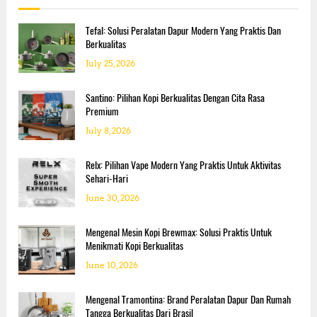
d
f
i
n
o
E
Tefal: Solusi Peralatan Dapur Modern Yang Praktis Dan
r
r
Berkualitas
a
a
:
July 25, 2026
M
o
v
d
Santino: Pilihan Kopi Berkualitas Dengan Cita Rasa
e
Premium
i
r
n
July 8, 2026
g
Relx: Pilihan Vape Modern Yang Praktis Untuk Aktivitas
Sehari-Hari
a
June 30, 2026
t
Mengenal Mesin Kopi Brewmax: Solusi Praktis Untuk
i
Menikmati Kopi Berkualitas
June 10, 2026
o
Mengenal Tramontina: Brand Peralatan Dapur Dan Rumah
n
Tangga Berkualitas Dari Brasil