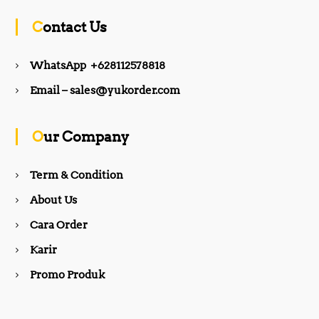
c
s
Contact Us
e
t
WhatsApp +628112578818
b
a
Email – sales@yukorder.com
o
g
Our Company
o
r
Term & Condition
About Us
k
a
Cara Order
m
Karir
Promo Produk