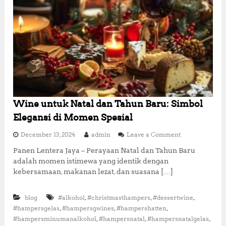
Wine untuk Natal dan Tahun Baru: Simbol
Elegansi di Momen Spesial
o
December 13, 2024
admin
Leave a Comment
n
Panen Lentera Jaya – Perayaan Natal dan Tahun Baru
W
adalah momen istimewa yang identik dengan
i
n
kebersamaan, makanan lezat, dan suasana […]
e
u
,
,
,
blog
#alkohol
#christmasthampers
#dessertwine
n
t
,
,
,
#hampersgelas
#hampersgwines
#hampershatten
u
,
,
,
#hampersminumanalkohol
#hampersnatal
#hampersnatalgelas
k