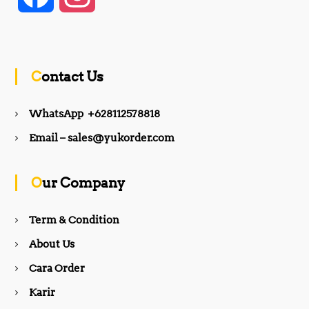
a
n
c
s
Contact Us
e
t
WhatsApp +628112578818
b
a
Email – sales@yukorder.com
o
g
Our Company
o
r
Term & Condition
About Us
k
a
Cara Order
m
Karir