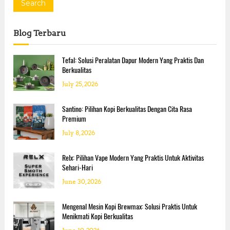
a
Search
r
c
Blog Terbaru
h
f
o
Tefal: Solusi Peralatan Dapur Modern Yang Praktis Dan
r
Berkualitas
:
July 25, 2026
Santino: Pilihan Kopi Berkualitas Dengan Cita Rasa
Premium
July 8, 2026
Relx: Pilihan Vape Modern Yang Praktis Untuk Aktivitas
Sehari-Hari
June 30, 2026
Mengenal Mesin Kopi Brewmax: Solusi Praktis Untuk
Menikmati Kopi Berkualitas