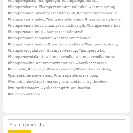
,
,
,
#hampersgelas
#hampersgin
#hampersginmurah
l
,
,
,
#hampershatten
#hampersminumanalkohol
#hampersmug
i
,
,
,
#hampersnatal
#hampersnatalbiskuit
#hampersnatalcookies
h
,
,
,
#hampersnatalgelas
#hampersnataljateng
#hampersnataljogja
H
a
,
,
,
#hampersnataljuice
#hampersnatalkeripik
#hampersnatalkue
m
,
,
#hampersnatalmug
#hampersnatalmurah
p
,
,
#hampersnatalsemarang
#hampersnatalsnack
e
,
,
,
#hampersnatalteacup
#hampersnatalteko
#hamperspenfolds
r
,
,
,
#hampersroyalalbert
#hampersteacup
#hampersteko
s
,
,
,
#hamperstwoislands
#hampersvodka
#hampersvodkamurah
N
a
,
,
,
#hamperswine
#hamperswinemurah
#harikeagamaan
t
,
,
,
,
#harinatal
#hariraya
#harirayanatal
#PanenLenteraJaya
a
,
,
#panenlenterajayajateng
#PanenLenteraJayaJogja
l
,
,
,
#PanenLenteraJayaSemarang
#santaclause
#yukorder
,
,
,
#yukorderdotcom
#yukorderspirit
#yukserbu
#yukserbudotcom
S
e