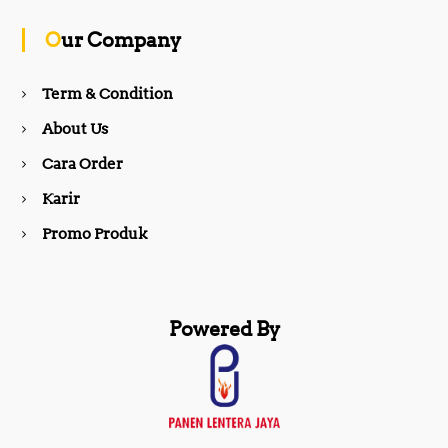
o
g
Our Company
o
r
Term & Condition
About Us
k
a
Cara Order
m
Karir
Promo Produk
Powered By