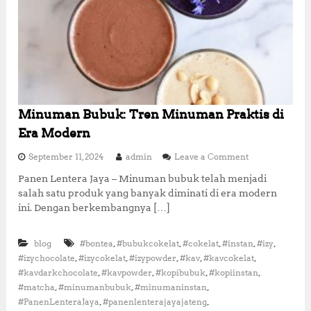
t
i
s
d
a
n
L
e
z
Minuman Bubuk: Tren Minuman Praktis di
a
Era Modern
t
u
o
September 11, 2024
admin
Leave a Comment
n
n
t
Panen Lentera Jaya – Minuman bubuk telah menjadi
M
u
salah satu produk yang banyak diminati di era modern
i
k
n
ini. Dengan berkembangnya […]
S
u
e
m
g
,
,
,
,
,
blog
#bontea
#bubukcokelat
#cokelat
#instan
a
#izy
a
n
,
,
,
,
,
#izychocolate
#izycokelat
#izypowder
#kav
#kavcokelat
l
B
,
,
,
,
#kavdarkchocolate
#kavpowder
#kopibubuk
#kopiinstan
a
u
,
,
,
K
#matcha
#minumanbubuk
#minumaninstan
b
e
,
,
#PanenLenteraJaya
#panenlenterajayajateng
u