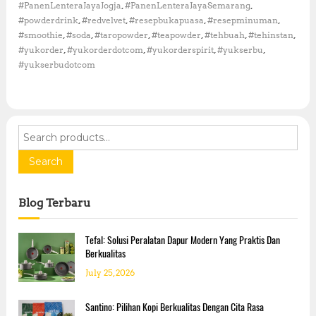
s
,
,
#PanenLenteraJayaJogja
#PanenLenteraJayaSemarang
k
e
,
,
,
,
#powderdrink
#redvelvet
#resepbukapuasa
#resepminuman
:
m
T
,
,
,
,
,
,
#smoothie
#soda
#taropowder
#teapowder
#tehbuah
#tehinstan
p
r
,
,
,
,
#yukorder
#yukorderdotcom
#yukorderspirit
#yukserbu
a
e
t
#yukserbudotcom
n
a
M
n
i
n
u
S
m
e
a
n
a
Search
P
r
r
c
a
Blog Terbaru
h
k
f
t
o
i
Tefal: Solusi Peralatan Dapur Modern Yang Praktis Dan
s
r
Berkualitas
d
:
July 25, 2026
i
E
r
Santino: Pilihan Kopi Berkualitas Dengan Cita Rasa
a