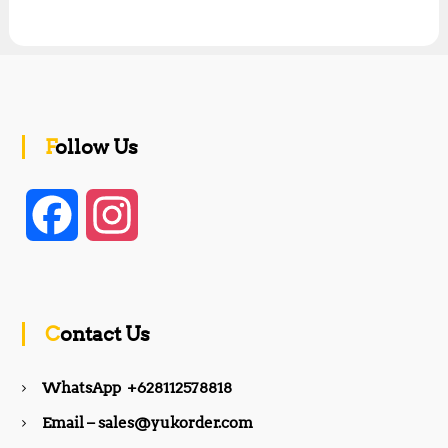
Follow Us
F
I
a
n
c
s
Contact Us
e
t
WhatsApp +628112578818
b
a
Email – sales@yukorder.com