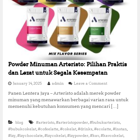
Powder Minuman Arteristo: Pilihan Praktis
dan Lezat untuk Segala Kesempatan
o
January 14, 2025
admin
Leave a Comment
n
Panen Lentera Jaya – Arteristo adalah merek powder
P
minuman yang menawarkan berbagai varian rasa untuk
o
w
memenuhi kebutuhan konsumen yang mencari […]
d
e
,
,
,
blog
#arteristo
#arteristopowder
#bubukarteristo
r
M
,
,
,
,
,
,
#bubukcokelat
#cofeelatte
#cokelat
#drinks
#ecolatte
#instan
i
,
,
,
,
,
,
#izy
#izychocolate
#izycokelat
#izypowder
#kav
#kavcokelat
n