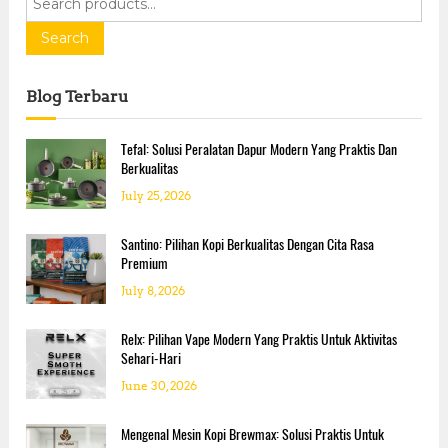
u
e
n
a
Search
a
r
k
a
c
Blog Terbaru
n
h
P
f
r
o
Tefal: Solusi Peralatan Dapur Modern Yang Praktis Dan
o
r
Berkualitas
d
:
u
July 25, 2026
k
M
o
Santino: Pilihan Kopi Berkualitas Dengan Cita Rasa
n
Premium
i
July 8, 2026
n
Relx: Pilihan Vape Modern Yang Praktis Untuk Aktivitas
Sehari-Hari
June 30, 2026
Mengenal Mesin Kopi Brewmax: Solusi Praktis Untuk