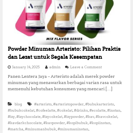
n
g
K
a
y
a
M
a
n
Powder Minuman Arteristo: Pilihan Praktis
f
dan Lezat untuk Segala Kesempatan
a
a
o
January 14, 2025
admin
Leave a Comment
t
n
Panen Lentera Jaya – Arteristo adalah merek powder
P
minuman yang menawarkan berbagai varian rasa untuk
o
w
memenuhi kebutuhan konsumen yang mencari […]
d
e
,
,
,
blog
#arteristo
#arteristopowder
#bubukarteristo
r
M
,
,
,
,
,
,
#bubukcokelat
#cofeelatte
#cokelat
#drinks
#ecolatte
#instan
i
,
,
,
,
,
,
#izy
#izychocolate
#izycokelat
#izypowder
#kav
#kavcokelat
n
,
,
,
,
#kavdarkchocolate
#kavpowder
#kopibubuk
#kopiinstan
u
,
,
,
#matcha
#minumanbubuk
#minumaninstan
m