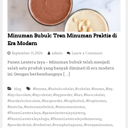
s
d
a
n
L
e
z
Minuman Bubuk: Tren Minuman Praktis di
a
Era Modern
t
u
o
September 11, 2024
admin
Leave a Comment
n
n
t
Panen Lentera Jaya – Minuman bubuk telah menjadi
M
u
salah satu produk yang banyak diminati di era modern
i
k
n
ini. Dengan berkembangnya […]
S
u
e
m
g
,
,
,
,
,
blog
#bontea
#bubukcokelat
#cokelat
#instan
a
#izy
a
n
,
,
,
,
,
#izychocolate
#izycokelat
#izypowder
#kav
#kavcokelat
l
B
,
,
,
,
#kavdarkchocolate
#kavpowder
#kopibubuk
#kopiinstan
a
u
,
,
,
K
#matcha
#minumanbubuk
#minumaninstan
b
e
,
,
#PanenLenteraJaya
#panenlenterajayajateng
u
s
,
,
#PanenLenteraJayaJogja
#PanenLenteraJayaSemarang
k
e
,
,
,
,
#powderdrink
#redvelvet
#resepbukapuasa
#resepminuman
:
m