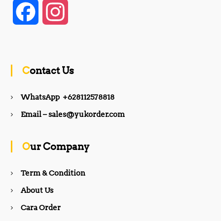
F
I
a
n
c
s
Contact Us
e
t
WhatsApp +628112578818
b
a
Email – sales@yukorder.com
o
g
Our Company
o
r
Term & Condition
About Us
k
a
Cara Order
m