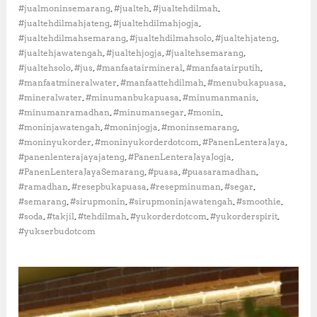
,
,
,
#jualmoninsemarang
#jualteh
#jualtehdilmah
l
,
,
#jualtehdilmahjateng
#jualtehdilmahjogja
a
,
,
,
#jualtehdilmahsemarang
#jualtehdilmahsolo
#jualtehjateng
m
a
,
,
,
#jualtehjawatengah
#jualtehjogja
#jualtehsemarang
P
,
,
,
,
#jualtehsolo
#jus
#manfaatairmineral
#manfaatairputih
u
,
,
,
#manfaatmineralwater
#manfaattehdilmah
#menubukapuasa
a
,
,
,
#mineralwater
#minumanbukapuasa
#minumanmanis
s
,
,
,
#minumanramadhan
#minumansegar
#monin
a
,
,
,
#moninjawatengah
#moninjogja
#moninsemarang
:
M
,
,
,
#moninyukorder
#moninyukorderdotcom
#PanenLenteraJaya
e
,
,
#panenlenterajayajateng
#PanenLenteraJayaJogja
n
,
,
,
#PanenLenteraJayaSemarang
#puasa
#puasaramadhan
j
,
,
,
,
#ramadhan
#resepbukapuasa
#resepminuman
#segar
a
,
,
,
,
#semarang
#sirupmonin
#sirupmoninjawatengah
#smoothie
g
,
,
,
,
,
#soda
#takjil
#tehdilmah
#yukorderdotcom
#yukorderspirit
a
T
#yukserbudotcom
u
b
u
h
T
e