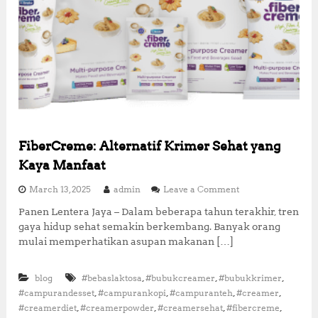
FiberCreme: Alternatif Krimer Sehat yang
Kaya Manfaat
o
March 13, 2025
admin
Leave a Comment
n
Panen Lentera Jaya – Dalam beberapa tahun terakhir, tren
F
gaya hidup sehat semakin berkembang. Banyak orang
i
b
mulai memperhatikan asupan makanan […]
e
r
,
,
,
blog
#bebaslaktosa
#bubukcreamer
#bubukkrimer
C
r
,
,
,
,
#campurandesset
#campurankopi
#campuranteh
#creamer
e
,
,
,
,
#creamerdiet
#creamerpowder
#creamersehat
#fibercreme
m