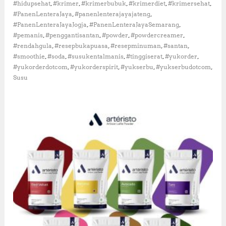
,
,
,
,
,
#hidupsehat
#krimer
#krimerbubuk
#krimerdiet
#krimersehat
e
,
,
#PanenLenteraJaya
#panenlenterajayajateng
:
,
,
#PanenLenteraJayaJogja
#PanenLenteraJayaSemarang
A
,
,
,
,
#pemanis
#penggantisantan
#powder
#powdercreamer
l
t
,
,
,
,
#rendahgula
#resepbukapuasa
#resepminuman
#santan
e
,
,
,
,
,
#smoothie
#soda
#susukentalmanis
#tinggiserat
#yukorder
r
,
,
,
,
#yukorderdotcom
#yukorderspirit
#yukserbu
#yukserbudotcom
n
Susu
a
t
i
f
K
r
i
m
e
r
S
e
h
a
t
y
a