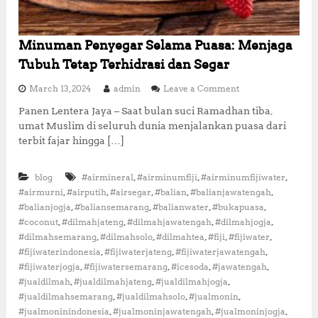
d
e
r
Minuman Penyegar Selama Puasa: Menjaga
n
Tubuh Tetap Terhidrasi dan Segar
o
March 13, 2024
admin
Leave a Comment
n
Panen Lentera Jaya – Saat bulan suci Ramadhan tiba,
M
umat Muslim di seluruh dunia menjalankan puasa dari
i
n
terbit fajar hingga […]
u
m
,
,
,
blog
#airmineral
#airminumfiji
#airminumfijiwater
a
n
,
,
,
,
,
#airmurni
#airputih
#airsegar
#balian
#balianjawatengah
P
,
,
,
,
#balianjogja
#baliansemarang
#balianwater
#bukapuasa
e
,
,
,
,
#coconut
#dilmahjateng
#dilmahjawatengah
#dilmahjogja
n
,
,
,
,
,
#dilmahsemarang
#dilmahsolo
#dilmahtea
#fiji
#fijiwater
y
,
,
,
#fijiwaterindonesia
#fijiwaterjateng
#fijiwaterjawatengah
e
,
,
,
,
#fijiwaterjogja
#fijiwatersemarang
#icesoda
#jawatengah
g
a
,
,
,
#jualdilmah
#jualdilmahjateng
#jualdilmahjogja
r
,
,
,
#jualdilmahsemarang
#jualdilmahsolo
#jualmonin
S
,
,
,
#jualmoninindonesia
#jualmoninjawatengah
#jualmoninjogja
e