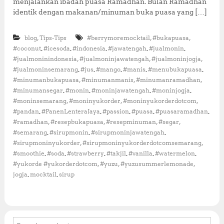
menjalankan ibadah puasa Ramadhan. Bulan Ramadhan
e
s
identik dengan makanan/minuman buka puasa yang […]
e
p
,
,
,
blog
Tips-Tips
#berrymoremocktail
#bukapuasa
M
i
,
,
,
,
,
#coconut
#icesoda
#indonesia
#jawatengah
#jualmonin
n
,
,
,
#jualmoninindonesia
#jualmoninjawatengah
#jualmoninjogja
u
,
,
,
,
,
#jualmoninsemarang
#jus
#mango
#manis
#menubukapuasa
m
,
,
,
#minumanbukapuasa
#minumanmanis
#minumanramadhan
a
,
,
,
,
#minumansegar
#monin
#moninjawatengah
#moninjogja
n
,
,
,
#moninsemarang
#moninyukorder
#moninyukorderdotcom
B
u
,
,
,
,
,
#pandan
#PanenLenteraJaya
#passion
#puasa
#puasaramadhan
k
,
,
,
,
#ramadhan
#resepbukapuasa
#resepminuman
#segar
a
,
,
,
#semarang
#sirupmonin
#sirupmoninjawatengah
P
,
,
#sirupmoninyukorder
#sirupmoninyukorderdotcomsemarang
u
,
,
,
,
,
,
#smoothie
#soda
#strawberry
#takjil
#vanilla
#watermelon
a
,
,
,
#yukorde #yukorderdotcom
#yuzu
#yuzusummerlemonade
s
a
,
,
jogja
mocktail
sirup
M
e
n
g
g
S