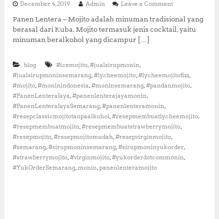
o
December 4, 2019
Admin
Leave a Comment
a
n
r
Panen Lentera – Mojito adalah minuman tradisional yang
R
a
berasal dari Kuba. Mojito termasuk jenis cocktail, yaitu
e
n
s
minuman beralkohol yang dicampur […]
y
e
a
p
n
,
,
blog
#icemojito
#jualsirupmonin
M
g
o
,
,
,
#jualsirupmoninsemarang
#lycheemojito
#lycheemojitofizz
S
j
,
,
,
,
e
#mojito
#moninindonesia
#moninsemarang
#pandanmojito
i
s
,
,
#PanenLenteraJaya
#panenlenterajayamonin
t
u
,
,
#PanenLenteraJayaSemarang
#panenlenteramonin
o
a
,
,
#resepclassicmojitotanpaalkohol
#resepmembuatlycheemojito
y
i
,
,
#resepmembuatmojito
#resepmembuatstrawberrymojito
a
n
,
,
,
#resepmojito
#resepmojitomudah
#resepvirginmojito
g
,
,
,
#semarang
#sirupmoninsemarang
#sirupmoninyukorder
K
,
,
,
#strawberrymojito
#virginmojito
#yukorderdotcommonin
e
,
,
#YukOrderSemarang
monin
panenlenteramojito
k
i
n
i
a
n