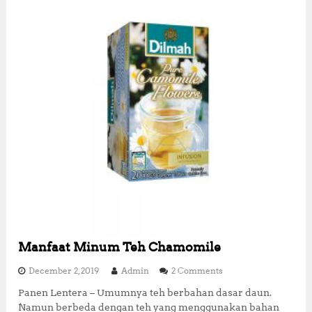
Manfaat Minum Teh Chamomile
o
December 2, 2019
Admin
2 Comments
n
Panen Lentera – Umumnya teh berbahan dasar daun.
M
Namun berbeda dengan teh yang menggunakan bahan
a