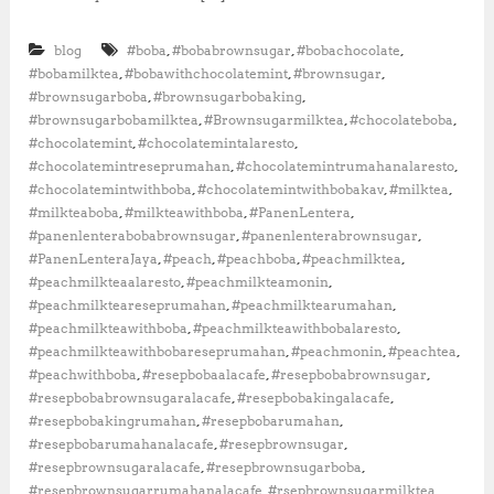
w
n
,
,
,
blog
#boba
#bobabrownsugar
#bobachocolate
S
u
,
,
,
#bobamilktea
#bobawithchocolatemint
#brownsugar
g
,
,
#brownsugarboba
#brownsugarbobaking
a
,
,
,
#brownsugarbobamilktea
#Brownsugarmilktea
#chocolateboba
r
,
,
#chocolatemint
#chocolatemintalaresto
M
,
,
#chocolatemintreseprumahan
#chocolatemintrumahanalaresto
i
,
,
,
#chocolatemintwithboba
#chocolatemintwithbobakav
#milktea
l
k
,
,
,
#milkteaboba
#milkteawithboba
#PanenLentera
T
,
,
#panenlenterabobabrownsugar
#panenlenterabrownsugar
e
,
,
,
,
#PanenLenteraJaya
#peach
#peachboba
#peachmilktea
a
,
,
#peachmilkteaalaresto
#peachmilkteamonin
D
,
,
#peachmilkteareseprumahan
#peachmilktearumahan
e
,
,
#peachmilkteawithboba
#peachmilkteawithbobalaresto
n
g
,
,
,
#peachmilkteawithbobareseprumahan
#peachmonin
#peachtea
a
,
,
,
#peachwithboba
#resepbobaalacafe
#resepbobabrownsugar
n
,
,
#resepbobabrownsugaralacafe
#resepbobakingalacafe
R
,
,
#resepbobakingrumahan
#resepbobarumahan
e
,
,
#resepbobarumahanalacafe
#resepbrownsugar
s
,
,
#resepbrownsugaralacafe
#resepbrownsugarboba
e
p
,
,
#resepbrownsugarrumahanalacafe
#rsepbrownsugarmilktea