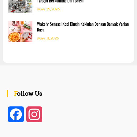
n
Tangga Berkualitas Dari Brasil
May 25, 2026
Wakely: Sensasi Kopi Dingin Kekinian Dengan Banyak Varian
Rasa
May 11, 2026
Follow Us
F
I
a
n