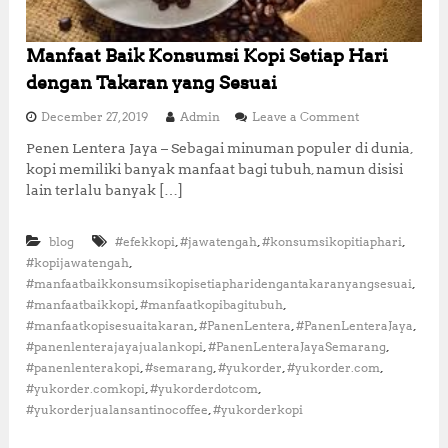
Manfaat Baik Konsumsi Kopi Setiap Hari
dengan Takaran yang Sesuai
o
December 27, 2019
Admin
Leave a Comment
n
Penen Lentera Jaya – Sebagai minuman populer di dunia,
M
kopi memiliki banyak manfaat bagi tubuh, namun disisi
a
n
lain terlalu banyak […]
f
a
,
,
,
blog
#efekkopi
#jawatengah
#konsumsikopitiaphari
a
t
,
#kopijawatengah
B
,
#manfaatbaikkonsumsikopisetiapharidengantakaranyangsesuai
a
,
,
#manfaatbaikkopi
#manfaatkopibagitubuh
i
,
,
,
#manfaatkopisesuaitakaran
#PanenLentera
#PanenLenteraJaya
k
,
,
#panenlenterajayajualankopi
#PanenLenteraJayaSemarang
K
,
,
,
,
#panenlenterakopi
#semarang
#yukorder
#yukorder.com
o
n
,
,
#yukorder.comkopi
#yukorderdotcom
s
,
#yukorderjualansantinocoffee
#yukorderkopi
u
m