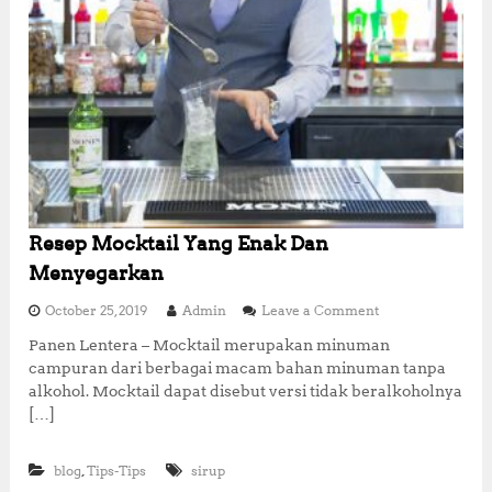
Resep Mocktail Yang Enak Dan
Menyegarkan
o
October 25, 2019
Admin
Leave a Comment
n
Panen Lentera – Mocktail merupakan minuman
R
campuran dari berbagai macam bahan minuman tanpa
e
s
alkohol. Mocktail dapat disebut versi tidak beralkoholnya
e
[…]
p
M
o
,
blog
Tips-Tips
sirup
c