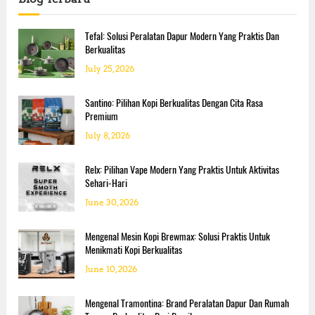
s
i
h
H
f
n
a
o
Tefal: Solusi Peralatan Dapur Modern Yang Praktis Dan
r
r
Berkualitas
i
a
:
B
July 25, 2026
a
v
g
i
Santino: Pilihan Kopi Berkualitas Dengan Cita Rasa
T
Premium
i
u
July 8, 2026
b
g
u
h
Relx: Pilihan Vape Modern Yang Praktis Untuk Aktivitas
Sehari-Hari
a
June 30, 2026
t
Mengenal Mesin Kopi Brewmax: Solusi Praktis Untuk
i
Menikmati Kopi Berkualitas
June 10, 2026
o
Mengenal Tramontina: Brand Peralatan Dapur Dan Rumah