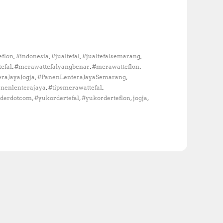
s
M
e
r
a
w
,
,
,
,
flon
#indonesia
#jualtefal
#jualtefalsemarang
a
t
,
,
,
efal
#merawattefalyangbenar
#merawatteflon
T
,
,
raJayaJogja
#PanenLenteraJayaSemarang
e
,
,
anenlenterajaya
#tipsmerawattefal
f
,
,
,
,
derdotcom
#yukordertefal
#yukorderteflon
jogja
l
o
n
y
a
n
g
B
e
n
a
r