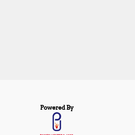
Powered By