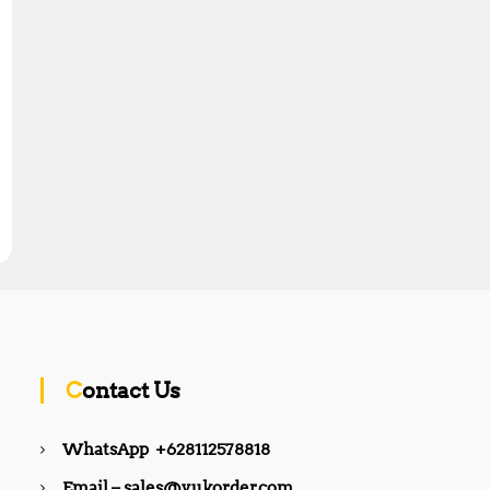
Contact Us
WhatsApp +628112578818
Email – sales@yukorder.com