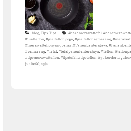
,
,
blog
Tips-Tips
#caramerawattefal
#caramerawatte
,
,
,
#jualteflon
#jualteflonjogja
#jualteflonsemarang
#merawatt
,
,
#merawatteflonyangbenar
#PanenLenteraJaya
#PanenLente
,
,
,
,
#semarang
#Tefal
#tefalpanenlenterajaya
#Teflon
#teflonp
,
,
,
,
#tipsmerawatteflon
#tipstefal
#tipsteflon
#yukorder
#yukor
jualtefaljogja