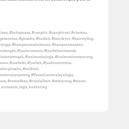
k
o
m
e
n
d
,
,
,
,
,
kisan
#bukapuasa
#cangkir
#cangkirset
#chateau
a
,
,
,
,
,
gelaswine
#ginzaku
#hadiah
#hairdryer
#hairstyling
s
,
,
,
sjogja
#hampersmakakanan
#hampersmasker
i
,
,
,
watengah
#jualaromanis
#jualbelnormande
H
a
,
,
,
injawatengah
#jualmoninjogja
#jualmoninsemarang
m
,
,
,
,
lsusu
#jualtefal
#jualteh
#jualtramontina
p
,
,
skerginzaku
#milklab
e
,
,
enterajayajateng
#PanenLenteraJayaJogja
r
,
,
,
,
,
asa
#ramadhan
#royalalbert
#semarang
#teaset
s
,
,
,
aromanis
jogja
kuekering
L
e
b
a
r
a
n
U
n