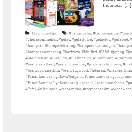
Indonesia. […]
,
,
,
blog
Tips-Tips
#bajumuslin
#belnormande
#bing
,
,
,
,
,
#chef&sommelier
#gelas
#gelasjuice
#gelasjus
#gelasset
#
,
,
,
#hampers
#hampersbarang
#hampersjawatengah
#hamper
,
,
,
,
,
#hamperssemarang
#hariraya
#idulfitri
#J&W
#jateng
#ja
,
,
,
,
#jualchateau
#jualJ&W
#jualmasker
#jualmonin
#jualmon
,
,
,
#jualroyalalbert
#jualsirupmonin
#jualsparklingjuice
#jua
,
,
,
,
#jualtropicanaslim
#jualwedgwood
#lebaran
#masker
#ma
,
,
#PananLenteraJayaJawaTengah
#PanenLenteraJaya
#panenl
,
,
,
#PanenLenteraJayaSemarang
#parcel
#peralatansholat
#pu
,
,
,
,
#Tefal
#tehdilmah
#tramontina
#tropicanaslim
#wedgwood