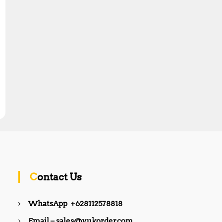
Contact Us
WhatsApp +628112578818
Email – sales@yukorder.com