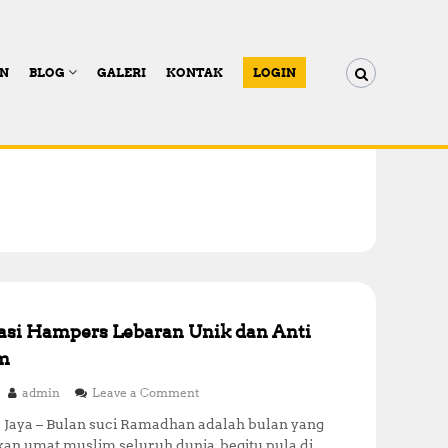
AN
BLOG
GALERI
KONTAK
LOGIN
si Hampers Lebaran Unik dan Anti
m
o
admin
Leave a Comment
n
 Jaya – Bulan suci Ramadhan adalah bulan yang
R
kan umat muslim seluruh dunia, begitu pula di
e