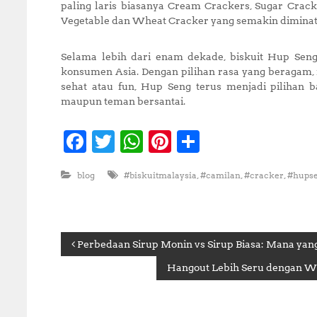
paling laris biasanya Cream Crackers, Sugar Crack
Vegetable dan Wheat Cracker yang semakin dimina
Selama lebih dari enam dekade, biskuit Hup Sen
konsumen Asia. Dengan pilihan rasa yang beragam, m
sehat atau fun, Hup Seng terus menjadi pilihan b
maupun teman bersantai.
F
T
W
Pi
S
a
w
h
n
h
,
,
,
blog
#biskuitmalaysia
#camilan
#cracker
#hups
c
it
at
te
a
e
te
s
r
r
b
r
A
e
e
P
Perbedaan Sirup Monin vs Sirup Biasa: Mana ya
o
p
st
Hangout Lebih Seru dengan Wij
o
p
o
k
s