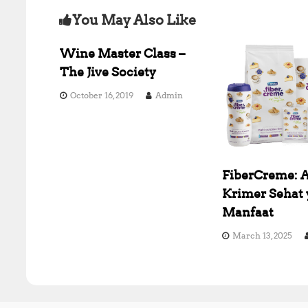
You May Also Like
t
n
Wine Master Class –
The Jive Society
a
October 16, 2019
Admin
v
i
g
FiberCreme: A
Krimer Sehat
a
Manfaat
t
March 13, 2025
i
o